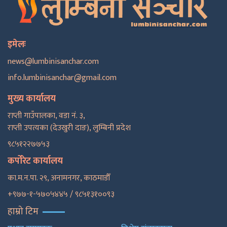
इमेलः
news@lumbinisanchar.com
info.lumbinisanchar@gmail.com
मुख्य कार्यालय
राप्ती गाउँपालका, वडा नं. ३,
राप्ती उपत्यका (देउखुरी दाङ), लुम्बिनी प्रदेश
९८५१२२७७५३
कर्पोरेट कार्यालय
का.म.न.पा. २९, अनामनगर, काठमाडाैँ
+९७७-१-५७०५४४५ / ९८५१३१००९३
हाम्रो टिम