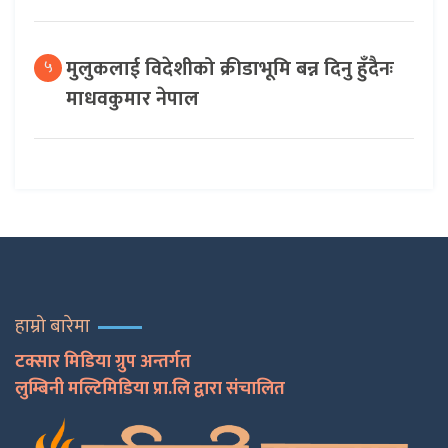
मुलुकलाई विदेशीको क्रीडाभूमि बन्न दिनु हुँदैनः
५
माधवकुमार नेपाल
हाम्रो बारेमा
टक्सार मिडिया ग्रुप अन्तर्गत
लुम्बिनी मल्टिमिडिया प्रा.लि द्वारा संचालित