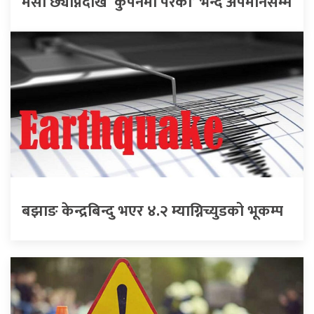
मसी छ्याप्नेदेखि ‘कुपनमा परेको’ भन्दै अपमानसम्म
बझाङ केन्द्रबिन्दु भएर ४.२ म्याग्निच्युडको भूकम्प