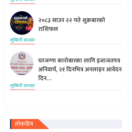
२०८३ साउन २२ गते शुक्रबारको
राशिफल
लुम्बिनी सञ्‍चार
घरजग्गा कारोबारका लागि इजाजतपत्र
अनिवार्य, २१ दिनभित्र अनलाइन आवेदन
दिन…
लुम्बिनी सञ्‍चार
लोकप्रिय