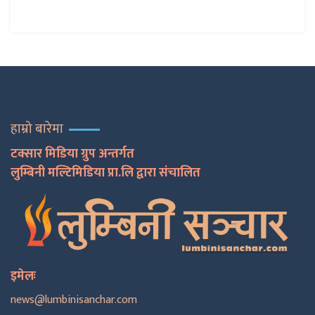
हाम्रो बारेमा
टक्सार मिडिया ग्रुप अन्तर्गत
लुम्बिनी मल्टिमिडिया प्रा.लि द्वारा संचालित
इमेलः
news@lumbinisanchar.com