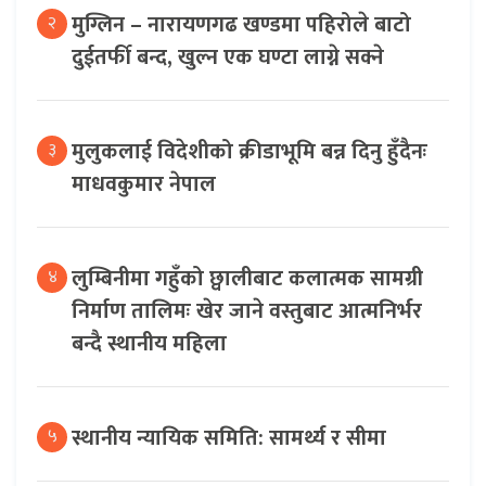
मुग्लिन – नारायणगढ खण्डमा पहिरोले बाटो
२
दुईतर्फी बन्द, खुल्न एक घण्टा लाग्ने सक्ने
मुलुकलाई विदेशीको क्रीडाभूमि बन्न दिनु हुँदैनः
३
माधवकुमार नेपाल
लुम्बिनीमा गहुँको छ्वालीबाट कलात्मक सामग्री
४
निर्माण तालिमः खेर जाने वस्तुबाट आत्मनिर्भर
बन्दै स्थानीय महिला
स्थानीय न्यायिक समिति: सामर्थ्य र सीमा
५