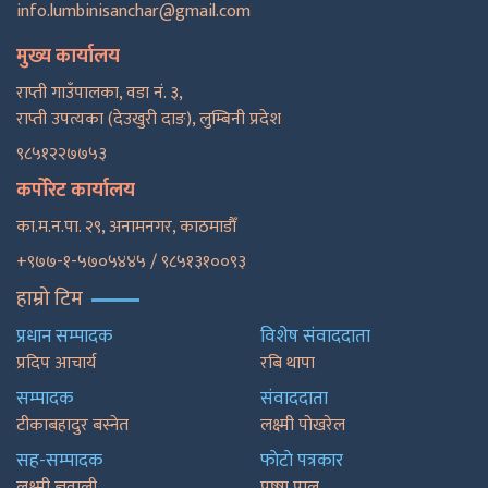
info.lumbinisanchar@gmail.com
मुख्य कार्यालय
राप्ती गाउँपालका, वडा नं. ३,
राप्ती उपत्यका (देउखुरी दाङ), लुम्बिनी प्रदेश
९८५१२२७७५३
कर्पोरेट कार्यालय
का.म.न.पा. २९, अनामनगर, काठमाडाैँ
+९७७-१-५७०५४४५ / ९८५१३१००९३
हाम्रो टिम
प्रधान सम्पादक
विशेष संवाददाता
प्रदिप आचार्य
रबि थापा
सम्पादक
संवाददाता
टीकाबहादुर बस्नेत
लक्ष्मी पोखरेल
सह-सम्पादक
फाेटाे पत्रकार
लक्ष्मी ज्ञवाली
पुष्षा पाल