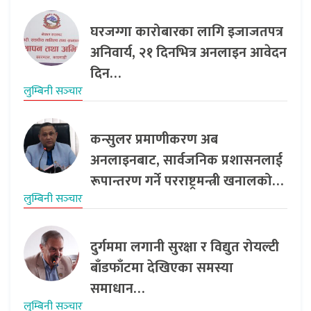
घरजग्गा कारोबारका लागि इजाजतपत्र
अनिवार्य, २१ दिनभित्र अनलाइन आवेदन
दिन…
लुम्बिनी सञ्‍चार
कन्सुलर प्रमाणीकरण अब
अनलाइनबाट, सार्वजनिक प्रशासनलाई
रूपान्तरण गर्ने परराष्ट्रमन्त्री खनालको…
लुम्बिनी सञ्‍चार
दुर्गममा लगानी सुरक्षा र विद्युत रोयल्टी
बाँडफाँटमा देखिएका समस्या
समाधान…
लुम्बिनी सञ्‍चार