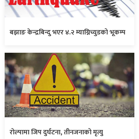
बझाङ केन्द्रबिन्दु भएर ४.२ म्याग्निच्युडको भूकम्प
रोल्पामा जिप दुर्घटना, तीनजनाको मृत्यु