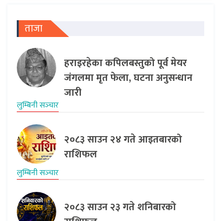
ताजा
हराइरहेका कपिलबस्तुको पूर्व मेयर
जंगलमा मृत फेला, घटना अनुसन्धान
जारी
लुम्बिनी सञ्‍चार
२०८३ साउन २४ गते आइतबारको
राशिफल
लुम्बिनी सञ्‍चार
२०८३ साउन २३ गते शनिबारको