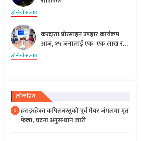
राशिफल
लुम्बिनी सञ्‍चार
करदाता प्रोत्साहन उपहार कार्यक्रम
आज, १५ जनालाई एक–एक लाख र…
लुम्बिनी सञ्‍चार
लोकप्रिय
हराइरहेका कपिलबस्तुको पूर्व मेयर जंगलमा मृत
१
फेला, घटना अनुसन्धान जारी