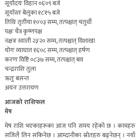
सूर्योदयः विहान ०६ः०९ बजे
सूर्यास्तः बेलुका १८ः१५ बजे
तिथिः तृतीया १०ः०३ सम्म, तत्पश्चात् चतुर्थी
पक्षः चैत्र कृष्णपक्ष
नक्षत्रः स्वाती २३ः२० सम्म, तत्पश्चात् विशाखा
योगः व्याघात १६ः०८ सम्म, तत्पश्चात् हर्षण
करणः विष्टि ०८ः३७ सम्म, तत्पश्चात् बव
चन्द्रराशिः तुला
ऋतुः बसन्त
अयनः उत्तरायण
आजको राशिफल
मेष
मेष राशि भएकाहरूका आज पनि समय रहेको छ । कामहरु
सजिलै लिन सकिनेछ । आम्दानीका स्रोतहरु बढ्नेछन् । नयाँ