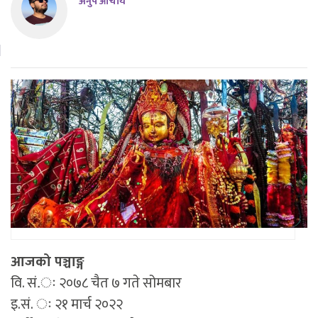
अनुप आचार्य
आजको पञ्चाङ्ग
वि. सं.ः २०७८ चैत ७ गते सोमबार
इ.सं. ः २१ मार्च २०२२