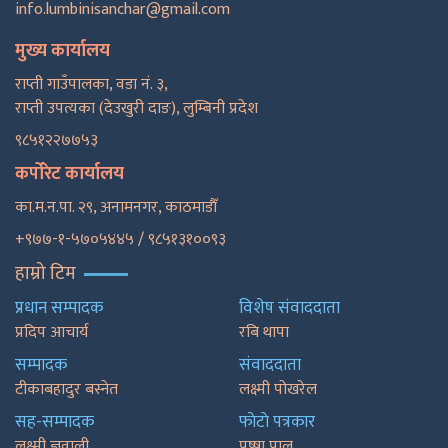
info.lumbinisanchar@gmail.com
मुख्य कार्यालय
राप्ती गाउँपालका, वडा नं. ३,
राप्ती उपत्यका (देउखुरी दाङ), लुम्बिनी प्रदेश
९८५१२२७७५३
कर्पोरेट कार्यालय
का.म.न.पा. २९, अनामनगर, काठमाडाैँ
+९७७-१-५७०५४४५ / ९८५१३१००९३
हाम्रो टिम
प्रधान सम्पादक
विशेष संवाददाता
प्रदिप आचार्य
रबि थापा
सम्पादक
संवाददाता
टीकाबहादुर बस्नेत
लक्ष्मी पोखरेल
सह-सम्पादक
फाेटाे पत्रकार
लक्ष्मी ज्ञवाली
पुष्षा पाल