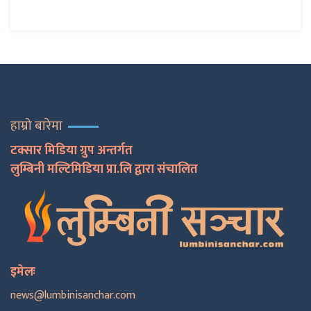
हाम्रो बारेमा
टक्सार मिडिया ग्रुप अन्तर्गत
लुम्बिनी मल्टिमिडिया प्रा.लि द्वारा संचालित
इमेलः
news@lumbinisanchar.com