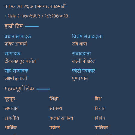
का.म.न.पा. २९, अनामनगर, काठमाडाैँ
+९७७-१-५७०५४४५ / ९८५१३१००९३
हाम्रो टिम
प्रधान सम्पादक
विशेष संवाददाता
प्रदिप आचार्य
रबि थापा
सम्पादक
संवाददाता
टीकाबहादुर बस्नेत
लक्ष्मी पोखरेल
सह-सम्पादक
फाेटाे पत्रकार
लक्ष्मी ज्ञवाली
पुष्षा पाल
महत्वपूर्ण लिंक
गृहपृष्ठ
शिक्षा
विश्व
समाचार
स्वास्थ्य
विचार
राजनीति
कला/ साहित्य
विविध
आर्थिक
पर्यटन
पालिका