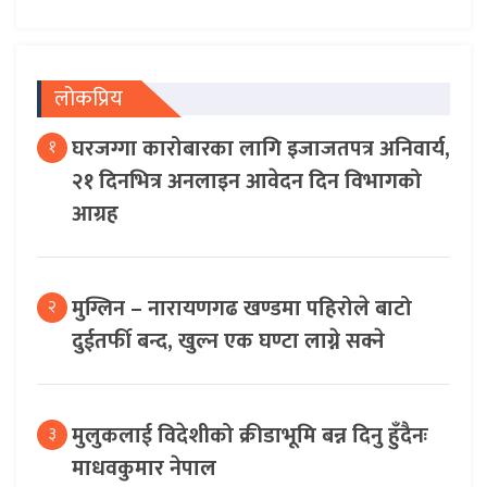
लोकप्रिय
घरजग्गा कारोबारका लागि इजाजतपत्र अनिवार्य,
१
२१ दिनभित्र अनलाइन आवेदन दिन विभागको
आग्रह
मुग्लिन – नारायणगढ खण्डमा पहिरोले बाटो
२
दुईतर्फी बन्द, खुल्न एक घण्टा लाग्ने सक्ने
मुलुकलाई विदेशीको क्रीडाभूमि बन्न दिनु हुँदैनः
३
माधवकुमार नेपाल