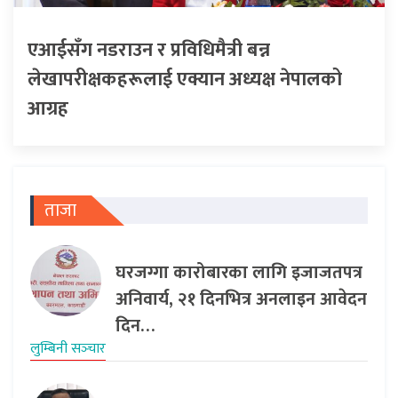
एआईसँग नडराउन र प्रविधिमैत्री बन्न
लेखापरीक्षकहरूलाई एक्यान अध्यक्ष नेपालको
आग्रह
ताजा
घरजग्गा कारोबारका लागि इजाजतपत्र
अनिवार्य, २१ दिनभित्र अनलाइन आवेदन
दिन…
लुम्बिनी सञ्‍चार