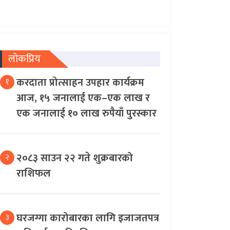
लोकप्रिय
करदाता प्रोत्साहन उपहार कार्यक्रम
१
आज, १५ जनालाई एक–एक लाख र
एक जनालाई १० लाख रुपैयाँ पुरस्कार
२०८३ साउन २२ गते शुक्रबारको
२
राशिफल
घरजग्गा कारोबारका लागि इजाजतपत्र
३