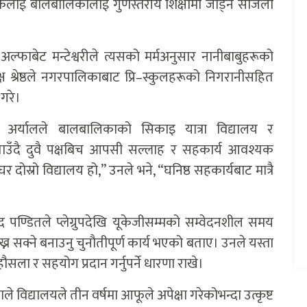
वकलाई बालबालिकालाई गुणस्तरीय शिक्षामा जोड्न सजिलो
छ, अल्फाबेट मन्टेश्वरीले त्यसको मर्मअनुसार नानीबाबुहरूको
यक्ष श्रेष्ठले नगरपालिकाबाट प्रि–स्कुलहरूको निगरानीसहित
गरे।
 अर्यालले बालबालिकाको सिकाइ यात्रा विद्यालय र
उँदै दुवै पक्षबिच आपसी सल्लाह र सहकार्य आवश्यक
 दोस्रो विद्यालय हो,” उनले भने, “घनिष्ठ सहकार्यबाट मात्रै
द पण्डितले प्लेग्रुपदेखि यूकेजीसम्मको सम्वेदनशील समय
ख्न सक्ने बनाउनु चुनौतीपूर्ण कार्य भएको बताए। उनले यस्ता
ला र सहयोग प्रदान गर्नुपर्ने धारणा राखे।
िद्यालयले तीन वर्षमा आफूले अपेक्षा गरेकोभन्दा उत्कृष्ट