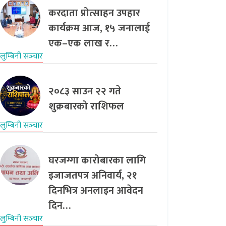
करदाता प्रोत्साहन उपहार
कार्यक्रम आज, १५ जनालाई
एक–एक लाख र…
लुम्बिनी सञ्‍चार
२०८३ साउन २२ गते
शुक्रबारको राशिफल
लुम्बिनी सञ्‍चार
घरजग्गा कारोबारका लागि
इजाजतपत्र अनिवार्य, २१
दिनभित्र अनलाइन आवेदन
दिन…
लुम्बिनी सञ्‍चार