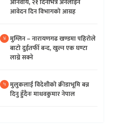
अनिवार्य, २१ दिनभित्र अनलाइन
आवेदन दिन विभागको आग्रह
मुग्लिन – नारायणगढ खण्डमा पहिरोले
४
बाटो दुईतर्फी बन्द, खुल्न एक घण्टा
लाग्ने सक्ने
मुलुकलाई विदेशीको क्रीडाभूमि बन्न
५
दिनु हुँदैनः माधवकुमार नेपाल