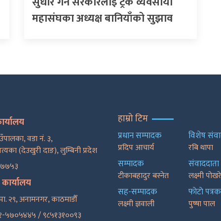
सुधार गर्न सरकारलाई ट्रक व्यवसायी
महासंघका अध्यक्ष बानियाँको सुझाव
हाम्रो टिम
कार्यालय
प्रधान सम्पादक
विशेष संव
ाउँपालका, वडा नं. ३,
प्रदिप आचार्य
रबि थापा
पत्यका (देउखुरी दाङ), लुम्बिनी प्रदेश
सम्पादक
संवाददाता
२७७५३
टीकाबहादुर बस्नेत
लक्ष्मी पोख
ट कार्यालय
सह-सम्पादक
फाेटाे पत्रक
पा. २९, अनामनगर, काठमाडाैँ
लक्ष्मी ज्ञवाली
पुष्षा पाल
१-५७०५४४५ / ९८५१३१००९३