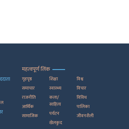
महत्वपूर्ण लिंक
ाददाता
गृहपृष्ठ
शिक्षा
विश्व
समाचार
स्वास्थ्य
विचार
राजनीति
कला/
विविध
रेल
साहित्य
आर्थिक
पालिका
ार
पर्यटन
सामाजिक
जीवनशैली
खेलकुद