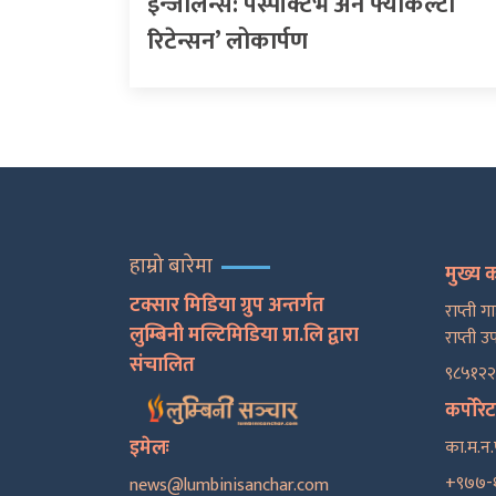
इन्जेलिन्स: पर्स्पेक्टिभ अन फ्याकल्टी
रिटेन्सन’ लोकार्पण
हाम्रो बारेमा
मुख्य 
टक्सार मिडिया ग्रुप अन्तर्गत
राप्ती ग
लुम्बिनी मल्टिमिडिया प्रा.लि द्वारा
राप्ती उ
संचालित
९८५१२
कर्पोरे
इमेलः
का.म.न.
+९७७-
news@lumbinisanchar.com