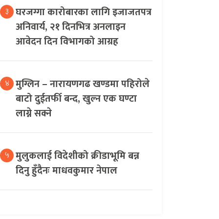
घरजग्गा कारोबारका लागि इजाजतपत्र
३
अनिवार्य, २१ दिनभित्र अनलाइन
आवेदन दिन विभागको आग्रह
मुग्लिन – नारायणगढ खण्डमा पहिरोले
४
बाटो दुईतर्फी बन्द, खुल्न एक घण्टा
लाग्ने सक्ने
मुलुकलाई विदेशीको क्रीडाभूमि बन्न
५
दिनु हुँदैनः माधवकुमार नेपाल