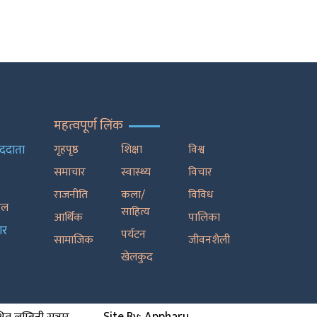
महत्वपूर्ण लिंक
ाददाता
गृहपृष्ठ
शिक्षा
विश्व
समाचार
स्वास्थ्य
विचार
राजनीति
कला/
विविध
रेल
साहित्य
आर्थिक
पालिका
ार
पर्यटन
सामाजिक
जीवनशैली
खेलकुद