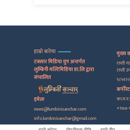
हाम्रो बारेमा
मुख्य 
टक्सार मिडिया ग्रुप अन्तर्गत
राप्ती ग
लुम्बिनी मल्टिमिडिया प्रा.लि द्वारा
राप्ती उ
संचालित
९८५१२
कर्पोरे
इमेलः
का.म.न.
+९७७-
news@lumbinisanchar.com
info.lumbinisanchar@gmail.com