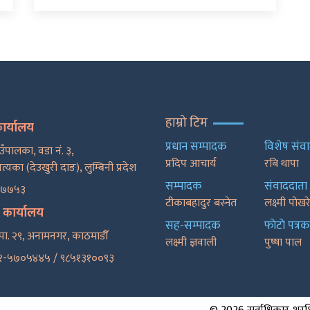
हाम्रो टिम
कार्यालय
प्रधान सम्पादक
विशेष संव
ाउँपालका, वडा नं. ३,
प्रदिप आचार्य
रबि थापा
पत्यका (देउखुरी दाङ), लुम्बिनी प्रदेश
सम्पादक
संवाददाता
२७७५३
टीकाबहादुर बस्नेत
लक्ष्मी पोख
ट कार्यालय
सह-सम्पादक
फाेटाे पत्रक
पा. २९, अनामनगर, काठमाडाैँ
लक्ष्मी ज्ञवाली
पुष्षा पाल
१-५७०५४४५ / ९८५१३१००९३