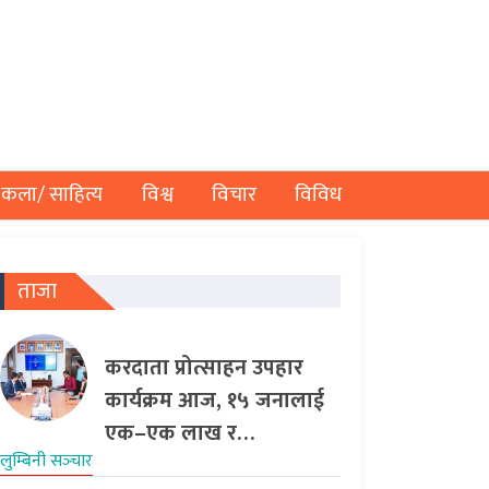
कला/ साहित्य
विश्व
विचार
विविध
ताजा
करदाता प्रोत्साहन उपहार
कार्यक्रम आज, १५ जनालाई
एक–एक लाख र…
लुम्बिनी सञ्‍चार