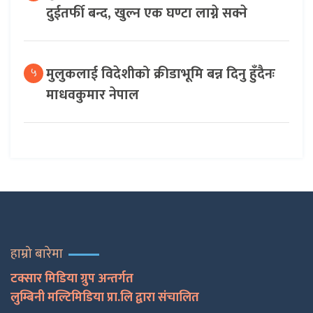
दुईतर्फी बन्द, खुल्न एक घण्टा लाग्ने सक्ने
मुलुकलाई विदेशीको क्रीडाभूमि बन्न दिनु हुँदैनः
५
माधवकुमार नेपाल
हाम्रो बारेमा
टक्सार मिडिया ग्रुप अन्तर्गत
लुम्बिनी मल्टिमिडिया प्रा.लि द्वारा संचालित