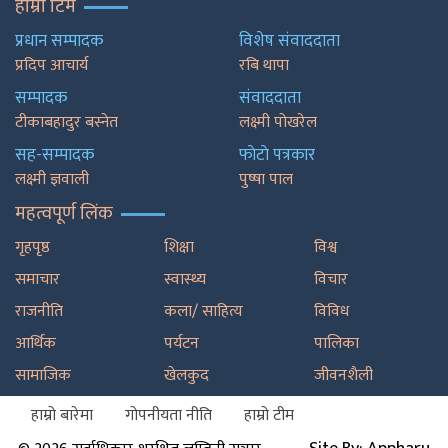
हाम्रो टिम
प्रधान सम्पादक
विशेष संवाददाता
प्रदिप आचार्य
रबि थापा
सम्पादक
संवाददाता
टीकाबहादुर बस्नेत
लक्ष्मी पोखरेल
सह-सम्पादक
फाेटाे पत्रकार
लक्ष्मी ज्ञवाली
पुष्षा पाल
महत्वपूर्ण लिंक
गृहपृष्ठ
शिक्षा
विश्व
समाचार
स्वास्थ्य
विचार
राजनीति
कला/ साहित्य
विविध
आर्थिक
पर्यटन
पालिका
सामाजिक
खेलकुद
जीवनशैली
हाम्रो बारेमा
गोपनीयता नीति
हाम्रो टीम