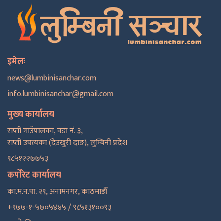
इमेलः
news@lumbinisanchar.com
info.lumbinisanchar@gmail.com
मुख्य कार्यालय
राप्ती गाउँपालका, वडा नं. ३,
राप्ती उपत्यका (देउखुरी दाङ), लुम्बिनी प्रदेश
९८५१२२७७५३
कर्पोरेट कार्यालय
का.म.न.पा. २९, अनामनगर, काठमाडाैँ
+९७७-१-५७०५४४५ / ९८५१३१००९३