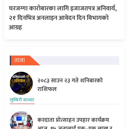
घरजग्गा कारोबारका लागि इजाजतपत्र अनिवार्य,
२१ दिनभित्र अनलाइन आवेदन दिन विभागको
आग्रह
ताजा
२०८३ साउन २३ गते शनिबारको
राशिफल
लुम्बिनी सञ्‍चार
करदाता प्रोत्साहन उपहार कार्यक्रम
आज, १५ जनालाई एक–एक लाख र…