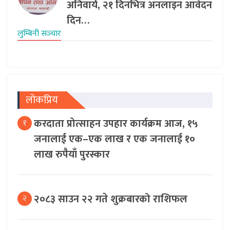
अनिवार्य, २१ दिनभित्र अनलाइन आवेदन
दिन…
लुम्बिनी सञ्‍चार
लोकप्रिय
करदाता प्रोत्साहन उपहार कार्यक्रम आज, १५
१
जनालाई एक–एक लाख र एक जनालाई १०
लाख रुपैयाँ पुरस्कार
२०८३ साउन २२ गते शुक्रबारको राशिफल
२