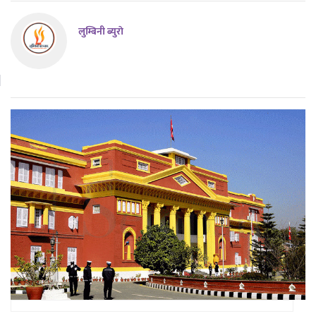
लुम्बिनी ब्युराे