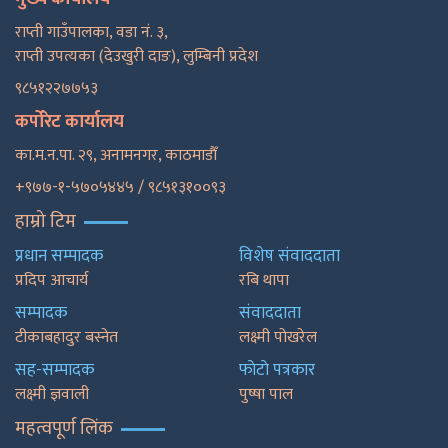
राप्ती गाउँपालका, वडा नं. ३,
राप्ती उपत्यका (देउखुरी दाङ), लुम्बिनी प्रदेश
९८५१२२७७५३
कर्पोरेट कार्यालय
का.म.न.पा. २९, अनामनगर, काठमाडाैँ
+९७७-१-५७०५४४५ / ९८५१३१००९३
हाम्रो टिम
प्रधान सम्पादक
विशेष संवाददाता
प्रदिप आचार्य
रबि थापा
सम्पादक
संवाददाता
टीकाबहादुर बस्नेत
लक्ष्मी पोखरेल
सह-सम्पादक
फाेटाे पत्रकार
लक्ष्मी ज्ञवाली
पुष्षा पाल
महत्वपूर्ण लिंक