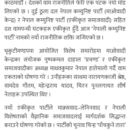
काठमाडाैँ । देशको वाम राजनीतिले फेरि एक पटक नयाँ मोड
लिएको छ । दुई ठूला दल नेपाल कम्युनिष्ट पार्टी (माओवादी
केन्द्र) र नेपाल कम्युनिष्ट पार्टी (एकीकृत समाजवादी) सहित
दश वामपन्थी घटकहरू एकीकृत हुँदै आज ‘नेपाली कम्युनिष्ट
पार्टी’ नामको नयाँ राजनीतिक शक्ति जन्मिएको छ ।
भृकुटीमण्डपमा आयोजित विशेष समारोहमा माओवादी
केन्द्रका संयोजक पुष्पकमल दाहाल ‘प्रचण्ड’ र एकीकृत
समाजवादीका अध्यक्ष माधवकुमार नेपाल हातेमालो गर्दै वाम
एकताको घोषणा गरे । उनीहरूका साथमा नारायणकाजी श्रेष्ठ,
वामदेव गौतम, महेन्द्रराय यादव, चिरन पुनलगायत शीर्ष
नेताहरू उपस्थित थिए ।
नयाँ एकीकृत पार्टीले माक्र्सवाद–लेनिनवाद र नेपाली
विशेषताको वैज्ञानिक समाजवादलाई मार्गदर्शक सिद्धान्त
बनाउने घोषणा गरेको छ । पार्टीको चुनाव चिन्ह ‘पाँचकुने तारा’