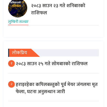
२०८३ साउन २३ गते शनिबारको
राशिफल
लुम्बिनी सञ्‍चार
लोकप्रिय
२०८३ साउन २५ गते साेमबारको राशिफल
१
हराइरहेका कपिलबस्तुको पूर्व मेयर जंगलमा मृत
२
फेला, घटना अनुसन्धान जारी