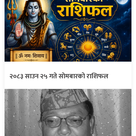
२०८३ साउन २५ गते साेमबारको राशिफल