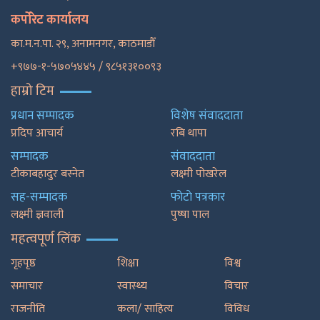
कर्पोरेट कार्यालय
का.म.न.पा. २९, अनामनगर, काठमाडाैँ
+९७७-१-५७०५४४५ / ९८५१३१००९३
हाम्रो टिम
प्रधान सम्पादक
विशेष संवाददाता
प्रदिप आचार्य
रबि थापा
सम्पादक
संवाददाता
टीकाबहादुर बस्नेत
लक्ष्मी पोखरेल
सह-सम्पादक
फाेटाे पत्रकार
लक्ष्मी ज्ञवाली
पुष्षा पाल
महत्वपूर्ण लिंक
गृहपृष्ठ
शिक्षा
विश्व
समाचार
स्वास्थ्य
विचार
राजनीति
कला/ साहित्य
विविध