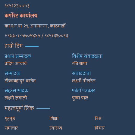
९८५१२२७७५३
कर्पोरेट कार्यालय
का.म.न.पा. २९, अनामनगर, काठमाडाैँ
+९७७-१-५७०५४४५ / ९८५१३१००९३
हाम्रो टिम
प्रधान सम्पादक
विशेष संवाददाता
प्रदिप आचार्य
रबि थापा
सम्पादक
संवाददाता
टीकाबहादुर बस्नेत
लक्ष्मी पोखरेल
सह-सम्पादक
फाेटाे पत्रकार
लक्ष्मी ज्ञवाली
पुष्षा पाल
महत्वपूर्ण लिंक
गृहपृष्ठ
शिक्षा
विश्व
समाचार
स्वास्थ्य
विचार