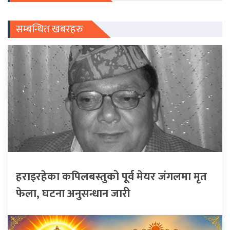
सम्बन्धित खबरहरु
हराइरहेका कपिलबस्तुको पूर्व मेयर जंगलमा मृत
फेला, घटना अनुसन्धान जारी