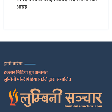
आग्रह
हाम्रो बारेमा
टक्सार मिडिया ग्रुप अन्तर्गत
लुम्बिनी मल्टिमिडिया प्रा.लि द्वारा संचालित