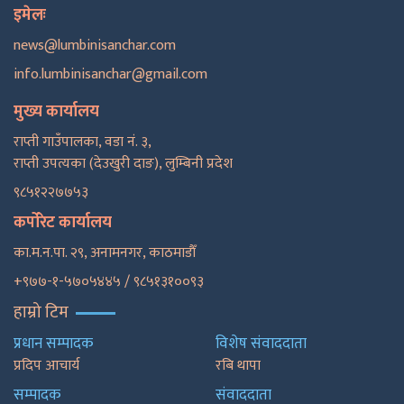
इमेलः
news@lumbinisanchar.com
info.lumbinisanchar@gmail.com
मुख्य कार्यालय
राप्ती गाउँपालका, वडा नं. ३,
राप्ती उपत्यका (देउखुरी दाङ), लुम्बिनी प्रदेश
९८५१२२७७५३
कर्पोरेट कार्यालय
का.म.न.पा. २९, अनामनगर, काठमाडाैँ
+९७७-१-५७०५४४५ / ९८५१३१००९३
हाम्रो टिम
प्रधान सम्पादक
विशेष संवाददाता
प्रदिप आचार्य
रबि थापा
सम्पादक
संवाददाता