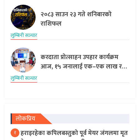
२०८३ साउन २३ गते शनिबारको
राशिफल
लुम्बिनी सञ्‍चार
करदाता प्रोत्साहन उपहार कार्यक्रम
आज, १५ जनालाई एक–एक लाख र…
लुम्बिनी सञ्‍चार
लोकप्रिय
हराइरहेका कपिलबस्तुको पूर्व मेयर जंगलमा मृत
१