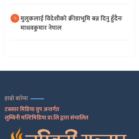
मुलुकलाई विदेशीको क्रीडाभूमि बन्न दिनु हुँदैनः
५
माधवकुमार नेपाल
हाम्रो बारेमा
टक्सार मिडिया ग्रुप अन्तर्गत
लुम्बिनी मल्टिमिडिया प्रा.लि द्वारा संचालित