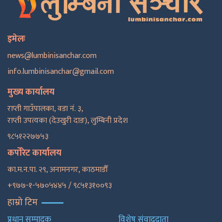
इमेलः
news@lumbinisanchar.com
info.lumbinisanchar@gmail.com
मुख्य कार्यालय
राप्ती गाउँपालका, वडा नं. ३,
राप्ती उपत्यका (देउखुरी दाङ), लुम्बिनी प्रदेश
९८५१२२७७५३
कर्पोरेट कार्यालय
का.म.न.पा. २९, अनामनगर, काठमाडाैँ
+९७७-१-५७०५४४५ / ९८५१३१००९३
हाम्रो टिम
प्रधान सम्पादक
विशेष संवाददाता