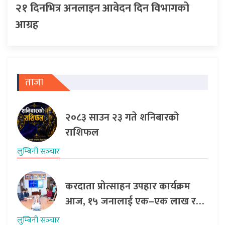
२१ दिनभित्र अनलाइन आवेदन दिन विभागको
आग्रह
ताजा
२०८३ साउन २३ गते शनिबारको
राशिफल
लुम्बिनी सञ्‍चार
करदाता प्रोत्साहन उपहार कार्यक्रम
आज, १५ जनालाई एक–एक लाख र…
लुम्बिनी सञ्‍चार