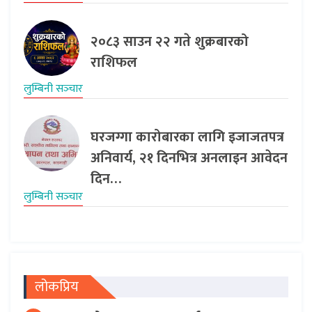
२०८३ साउन २२ गते शुक्रबारको
राशिफल
लुम्बिनी सञ्‍चार
घरजग्गा कारोबारका लागि इजाजतपत्र
अनिवार्य, २१ दिनभित्र अनलाइन आवेदन
दिन…
लुम्बिनी सञ्‍चार
लोकप्रिय