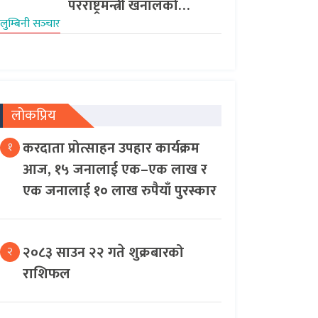
परराष्ट्रमन्त्री खनालको…
लुम्बिनी सञ्‍चार
लोकप्रिय
करदाता प्रोत्साहन उपहार कार्यक्रम
१
आज, १५ जनालाई एक–एक लाख र
एक जनालाई १० लाख रुपैयाँ पुरस्कार
२०८३ साउन २२ गते शुक्रबारको
२
राशिफल