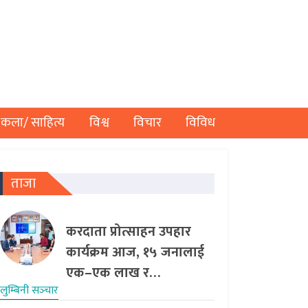
कला/ साहित्य
विश्व
विचार
विविध
ताजा
करदाता प्रोत्साहन उपहार
कार्यक्रम आज, १५ जनालाई
एक–एक लाख र…
लुम्बिनी सञ्‍चार