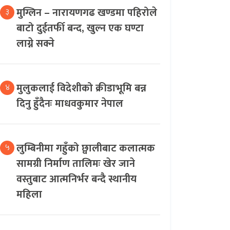
मुग्लिन – नारायणगढ खण्डमा पहिरोले
३
बाटो दुईतर्फी बन्द, खुल्न एक घण्टा
लाग्ने सक्ने
मुलुकलाई विदेशीको क्रीडाभूमि बन्न
४
दिनु हुँदैनः माधवकुमार नेपाल
लुम्बिनीमा गहुँको छ्वालीबाट कलात्मक
५
सामग्री निर्माण तालिमः खेर जाने
वस्तुबाट आत्मनिर्भर बन्दै स्थानीय
महिला