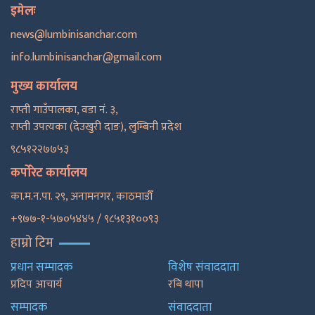
इमेलः
news@lumbinisanchar.com
info.lumbinisanchar@gmail.com
मुख्य कार्यालय
राप्ती गाउँपालका, वडा नं. ३,
राप्ती उपत्यका (देउखुरी दाङ), लुम्बिनी प्रदेश
९८५१२२७७५३
कर्पोरेट कार्यालय
का.म.न.पा. २९, अनामनगर, काठमाडाैँ
+९७७-१-५७०५४४५ / ९८५१३१००९३
हाम्रो टिम
प्रधान सम्पादक
विशेष संवाददाता
प्रदिप आचार्य
रबि थापा
सम्पादक
संवाददाता