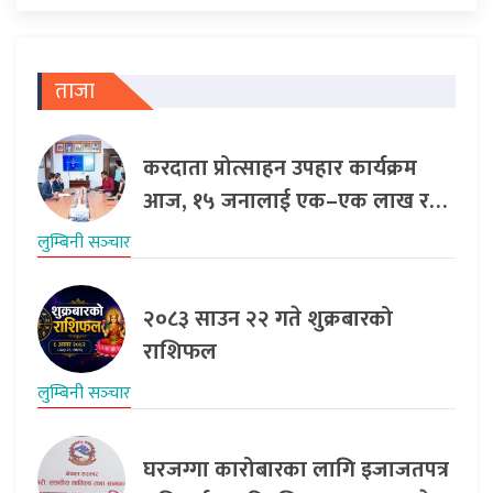
ताजा
करदाता प्रोत्साहन उपहार कार्यक्रम
आज, १५ जनालाई एक–एक लाख र…
लुम्बिनी सञ्‍चार
२०८३ साउन २२ गते शुक्रबारको
राशिफल
लुम्बिनी सञ्‍चार
घरजग्गा कारोबारका लागि इजाजतपत्र