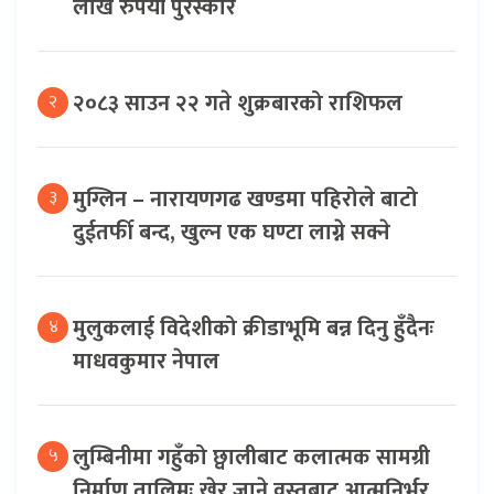
लाख रुपैयाँ पुरस्कार
२०८३ साउन २२ गते शुक्रबारको राशिफल
२
मुग्लिन – नारायणगढ खण्डमा पहिरोले बाटो
३
दुईतर्फी बन्द, खुल्न एक घण्टा लाग्ने सक्ने
मुलुकलाई विदेशीको क्रीडाभूमि बन्न दिनु हुँदैनः
४
माधवकुमार नेपाल
लुम्बिनीमा गहुँको छ्वालीबाट कलात्मक सामग्री
५
निर्माण तालिमः खेर जाने वस्तुबाट आत्मनिर्भर