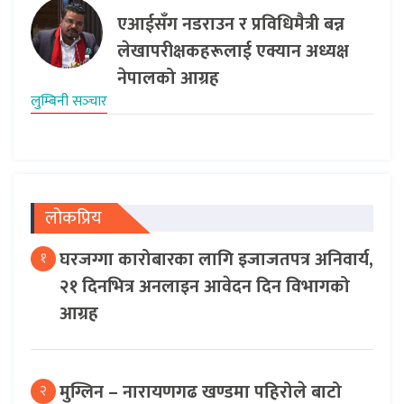
एआईसँग नडराउन र प्रविधिमैत्री बन्न
लेखापरीक्षकहरूलाई एक्यान अध्यक्ष
नेपालको आग्रह
लुम्बिनी सञ्‍चार
लोकप्रिय
घरजग्गा कारोबारका लागि इजाजतपत्र अनिवार्य,
१
२१ दिनभित्र अनलाइन आवेदन दिन विभागको
आग्रह
मुग्लिन – नारायणगढ खण्डमा पहिरोले बाटो
२