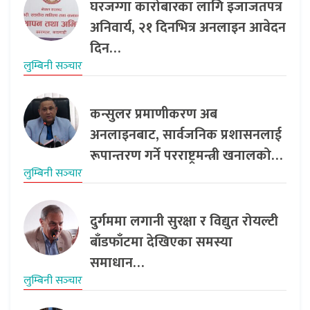
घरजग्गा कारोबारका लागि इजाजतपत्र
अनिवार्य, २१ दिनभित्र अनलाइन आवेदन
दिन…
लुम्बिनी सञ्‍चार
कन्सुलर प्रमाणीकरण अब
अनलाइनबाट, सार्वजनिक प्रशासनलाई
रूपान्तरण गर्ने परराष्ट्रमन्त्री खनालको…
लुम्बिनी सञ्‍चार
दुर्गममा लगानी सुरक्षा र विद्युत रोयल्टी
बाँडफाँटमा देखिएका समस्या
समाधान…
लुम्बिनी सञ्‍चार