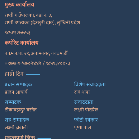
मुख्य कार्यालय
राप्ती गाउँपालका, वडा नं. ३,
राप्ती उपत्यका (देउखुरी दाङ), लुम्बिनी प्रदेश
९८५१२२७७५३
कर्पोरेट कार्यालय
का.म.न.पा. २९, अनामनगर, काठमाडाैँ
+९७७-१-५७०५४४५ / ९८५१३१००९३
हाम्रो टिम
प्रधान सम्पादक
विशेष संवाददाता
प्रदिप आचार्य
रबि थापा
सम्पादक
संवाददाता
टीकाबहादुर बस्नेत
लक्ष्मी पोखरेल
सह-सम्पादक
फाेटाे पत्रकार
लक्ष्मी ज्ञवाली
पुष्षा पाल
महत्वपूर्ण लिंक