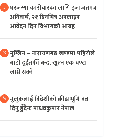
घरजग्गा कारोबारका लागि इजाजतपत्र
३
अनिवार्य, २१ दिनभित्र अनलाइन
आवेदन दिन विभागको आग्रह
मुग्लिन – नारायणगढ खण्डमा पहिरोले
४
बाटो दुईतर्फी बन्द, खुल्न एक घण्टा
लाग्ने सक्ने
मुलुकलाई विदेशीको क्रीडाभूमि बन्न
५
दिनु हुँदैनः माधवकुमार नेपाल