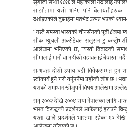
सुगौली सन्धी १८१६ ले महाकाली नदीलाई नेपाल
सम्झौतामा यसो भनिए पनि बेलायतीहरुका वि
दर्शाइएकोले बुझाईमा मतभेद उत्पन्न भएको श्य
“यस्तै समस्या भारतको चीनसँगको पूर्वी क्षेत्रमा
सीक म्युचली अक्सेप्टेबल सलुसन टु कन्ट्रोभर्
आलेखमा भनिएको छ, “यस्तो विवादको समाधा
सीमालाई मानौ वा नदीको वहावलाई बेवास्ता गर्दै
सम्भवतः दोस्रो उपाय बढी विवेकसम्मत हुन सक्न
स्वीकार्य हुने गरी गर्नुपर्नेमा उहाँको जोड छ 
यसको समाधान खोज्नुपर्ने विषय आलेखमा उल्ले
सन् २००२ देखि २००४ सम्म नेपालका लागि भार
भारत विरूद्धको प्रदर्शनले आफैंलाई हराउने वि
यस्ता खाले प्रदर्शनले भारतमा रहेका ६० द
आलेखमा गरिएको छ ।