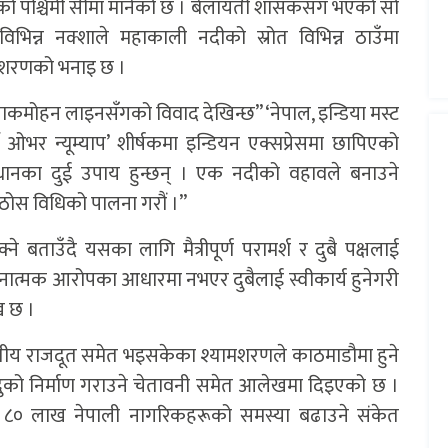
को पश्चिमी सीमा मानेको छ । बेलायती शासकसँग भएको सो
भिन्न नक्शाले महाकाली नदीको स्रोत विभिन्न ठाउँमा
ामशरणको भनाइ छ ।
 म्याकमोहन लाइनसँगको विवाद देखिन्छ” ‘नेपाल, इन्डिया मस्ट
सी ओभर न्यूम्याप’ शीर्षकमा इन्डियन एक्सप्रेसमा छापिएको
नका दुई उपाय हुन्छन् । एक नदीको वहावले बनाउने
 ठोस विधिको पालना गरौं ।”
े बताउँदै यसका लागि मैत्रीपूर्ण परामर्श र दुबै पक्षलाई
। भवानात्मक आरोपका आधारमा नभएर दुबैलाई स्वीकार्य हुनेगरी
ख छ ।
तीय राजदूत समेत भइसकेका श्यामशरणले काठमाडौमा हुने
न्दुको निर्माण गराउने चेतावनी समेत आलेखमा दिइएको छ ।
ेखि ८० लाख नेपाली नागरिकहरूको समस्या बढाउने संकेत