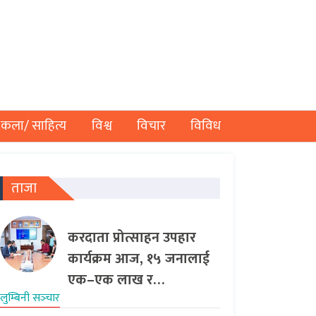
कला/ साहित्य
विश्व
विचार
विविध
ताजा
करदाता प्रोत्साहन उपहार
कार्यक्रम आज, १५ जनालाई
एक–एक लाख र…
लुम्बिनी सञ्‍चार