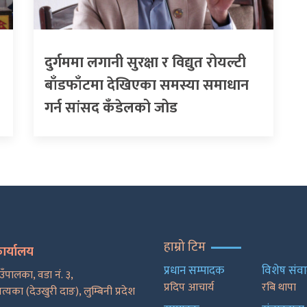
दुर्गममा लगानी सुरक्षा र विद्युत रोयल्टी
बाँडफाँटमा देखिएका समस्या समाधान
गर्न सांसद कँडेलको जोड
हाम्रो टिम
कार्यालय
प्रधान सम्पादक
विशेष संव
ाउँपालका, वडा नं. ३,
प्रदिप आचार्य
रबि थापा
पत्यका (देउखुरी दाङ), लुम्बिनी प्रदेश