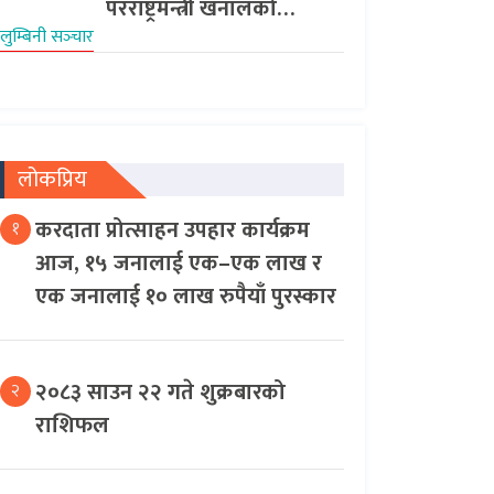
परराष्ट्रमन्त्री खनालको…
लुम्बिनी सञ्‍चार
लोकप्रिय
करदाता प्रोत्साहन उपहार कार्यक्रम
१
आज, १५ जनालाई एक–एक लाख र
एक जनालाई १० लाख रुपैयाँ पुरस्कार
२०८३ साउन २२ गते शुक्रबारको
२
राशिफल