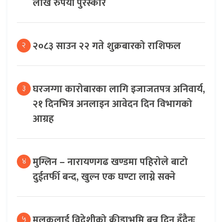
लाख रुपैयाँ पुरस्कार
२०८३ साउन २२ गते शुक्रबारको राशिफल
२
घरजग्गा कारोबारका लागि इजाजतपत्र अनिवार्य,
३
२१ दिनभित्र अनलाइन आवेदन दिन विभागको
आग्रह
मुग्लिन – नारायणगढ खण्डमा पहिरोले बाटो
४
दुईतर्फी बन्द, खुल्न एक घण्टा लाग्ने सक्ने
मुलुकलाई विदेशीको क्रीडाभूमि बन्न दिनु हुँदैनः
५