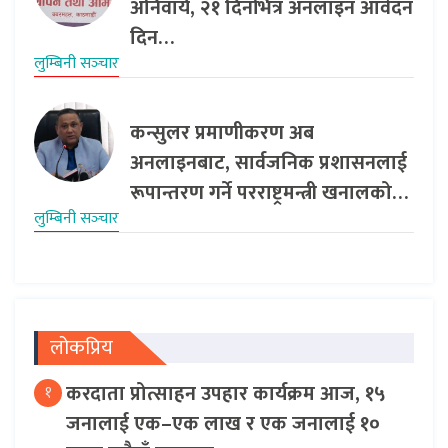
अनिवार्य, २१ दिनभित्र अनलाइन आवेदन
दिन…
लुम्बिनी सञ्‍चार
कन्सुलर प्रमाणीकरण अब
अनलाइनबाट, सार्वजनिक प्रशासनलाई
रूपान्तरण गर्ने परराष्ट्रमन्त्री खनालको…
लुम्बिनी सञ्‍चार
लोकप्रिय
करदाता प्रोत्साहन उपहार कार्यक्रम आज, १५
१
जनालाई एक–एक लाख र एक जनालाई १०