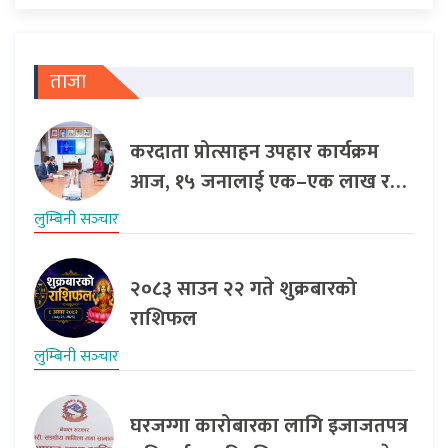
ताजा
करदाता प्रोत्साहन उपहार कार्यक्रम
आज, १५ जनालाई एक–एक लाख र…
लुम्बिनी सञ्‍चार
२०८३ साउन २२ गते शुक्रबारको
राशिफल
लुम्बिनी सञ्‍चार
घरजग्गा कारोबारका लागि इजाजतपत्र