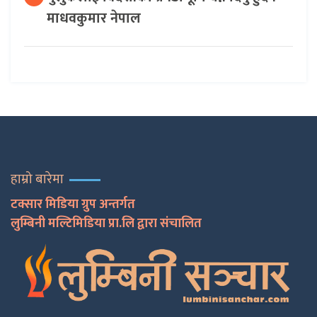
माधवकुमार नेपाल
हाम्रो बारेमा
टक्सार मिडिया ग्रुप अन्तर्गत
लुम्बिनी मल्टिमिडिया प्रा.लि द्वारा संचालित