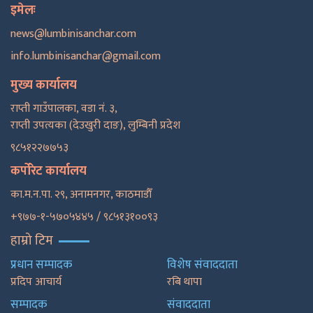
इमेलः
news@lumbinisanchar.com
info.lumbinisanchar@gmail.com
मुख्य कार्यालय
राप्ती गाउँपालका, वडा नं. ३,
राप्ती उपत्यका (देउखुरी दाङ), लुम्बिनी प्रदेश
९८५१२२७७५३
कर्पोरेट कार्यालय
का.म.न.पा. २९, अनामनगर, काठमाडाैँ
+९७७-१-५७०५४४५ / ९८५१३१००९३
हाम्रो टिम
प्रधान सम्पादक
विशेष संवाददाता
प्रदिप आचार्य
रबि थापा
सम्पादक
संवाददाता