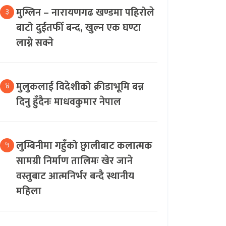
मुग्लिन – नारायणगढ खण्डमा पहिरोले
३
बाटो दुईतर्फी बन्द, खुल्न एक घण्टा
लाग्ने सक्ने
मुलुकलाई विदेशीको क्रीडाभूमि बन्न
४
दिनु हुँदैनः माधवकुमार नेपाल
लुम्बिनीमा गहुँको छ्वालीबाट कलात्मक
५
सामग्री निर्माण तालिमः खेर जाने
वस्तुबाट आत्मनिर्भर बन्दै स्थानीय
महिला