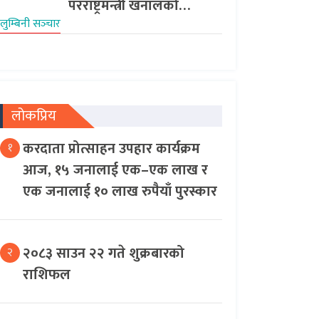
परराष्ट्रमन्त्री खनालको…
लुम्बिनी सञ्‍चार
लोकप्रिय
करदाता प्रोत्साहन उपहार कार्यक्रम
१
आज, १५ जनालाई एक–एक लाख र
एक जनालाई १० लाख रुपैयाँ पुरस्कार
२०८३ साउन २२ गते शुक्रबारको
२
राशिफल