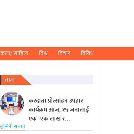
कला/ साहित्य
विश्व
विचार
विविध
ताजा
करदाता प्रोत्साहन उपहार
कार्यक्रम आज, १५ जनालाई
एक–एक लाख र…
लुम्बिनी सञ्‍चार