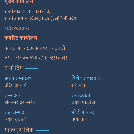
मुख्य कार्यालय
राप्ती गाउँपालका, वडा नं. ३,
राप्ती उपत्यका (देउखुरी दाङ), लुम्बिनी प्रदेश
९८५१२२७७५३
कर्पोरेट कार्यालय
का.म.न.पा. २९, अनामनगर, काठमाडाैँ
+९७७-१-५७०५४४५ / ९८५१३१००९३
हाम्रो टिम
प्रधान सम्पादक
विशेष संवाददाता
प्रदिप आचार्य
रबि थापा
सम्पादक
संवाददाता
टीकाबहादुर बस्नेत
लक्ष्मी पोखरेल
सह-सम्पादक
फाेटाे पत्रकार
लक्ष्मी ज्ञवाली
पुष्षा पाल
महत्वपूर्ण लिंक