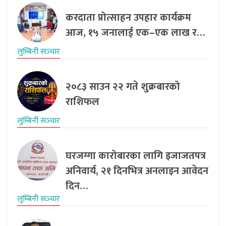
करदाता प्रोत्साहन उपहार कार्यक्रम
आज, १५ जनालाई एक–एक लाख र…
लुम्बिनी सञ्‍चार
२०८३ साउन २२ गते शुक्रबारको
राशिफल
लुम्बिनी सञ्‍चार
घरजग्गा कारोबारका लागि इजाजतपत्र
अनिवार्य, २१ दिनभित्र अनलाइन आवेदन
दिन…
लुम्बिनी सञ्‍चार