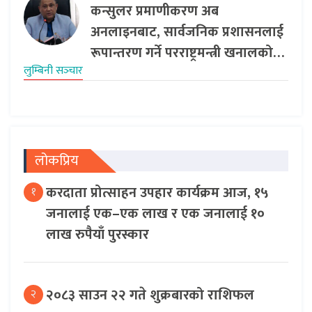
कन्सुलर प्रमाणीकरण अब
अनलाइनबाट, सार्वजनिक प्रशासनलाई
रूपान्तरण गर्ने परराष्ट्रमन्त्री खनालको…
लुम्बिनी सञ्‍चार
लोकप्रिय
करदाता प्रोत्साहन उपहार कार्यक्रम आज, १५
१
जनालाई एक–एक लाख र एक जनालाई १०
लाख रुपैयाँ पुरस्कार
२०८३ साउन २२ गते शुक्रबारको राशिफल
२