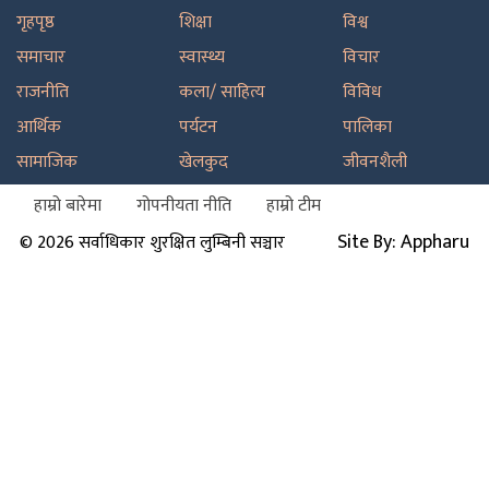
गृहपृष्ठ
शिक्षा
विश्व
समाचार
स्वास्थ्य
विचार
राजनीति
कला/ साहित्य
विविध
आर्थिक
पर्यटन
पालिका
सामाजिक
खेलकुद
जीवनशैली
हाम्रो बारेमा
गोपनीयता नीति
हाम्रो टीम
Site By: Appharu
© 2026 सर्वाधिकार शुरक्षित लुम्बिनी सञ्चार