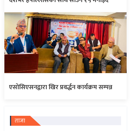
देशभर हर्षोल्लासका साथ साउन १५ मनाइँदै
एसोसिएसनद्वारा खिर प्रवर्द्धन कार्यक्रम सम्पन्न
ताजा