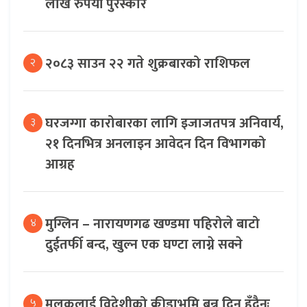
लाख रुपैयाँ पुरस्कार
२०८३ साउन २२ गते शुक्रबारको राशिफल
२
घरजग्गा कारोबारका लागि इजाजतपत्र अनिवार्य,
३
२१ दिनभित्र अनलाइन आवेदन दिन विभागको
आग्रह
मुग्लिन – नारायणगढ खण्डमा पहिरोले बाटो
४
दुईतर्फी बन्द, खुल्न एक घण्टा लाग्ने सक्ने
मुलुकलाई विदेशीको क्रीडाभूमि बन्न दिनु हुँदैनः
५