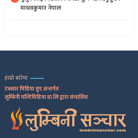
माधवकुमार नेपाल
हाम्रो बारेमा
टक्सार मिडिया ग्रुप अन्तर्गत
लुम्बिनी मल्टिमिडिया प्रा.लि द्वारा संचालित