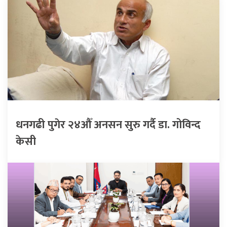
धनगढी पुगेर २४औँ अनसन सुरु गर्दै डा. गोविन्द
केसी