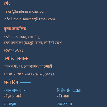
इमेलः
news@lumbinisanchar.com
info.lumbinisanchar@gmail.com
मुख्य कार्यालय
राप्ती गाउँपालका, वडा नं. ३,
राप्ती उपत्यका (देउखुरी दाङ), लुम्बिनी प्रदेश
९८५१२२७७५३
कर्पोरेट कार्यालय
का.म.न.पा. २९, अनामनगर, काठमाडाैँ
+९७७-१-५७०५४४५ / ९८५१३१००९३
हाम्रो टिम
प्रधान सम्पादक
विशेष संवाददाता
प्रदिप आचार्य
रबि थापा
सम्पादक
संवाददाता