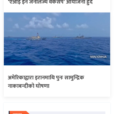
‘एआई इन जर्नलिज्म वर्कसप’ आयोजना हुँदै
अमेरिकाद्वारा इरानमाथि पुनः सामुन्द्रिक
नाकाबन्दीको घोषणा