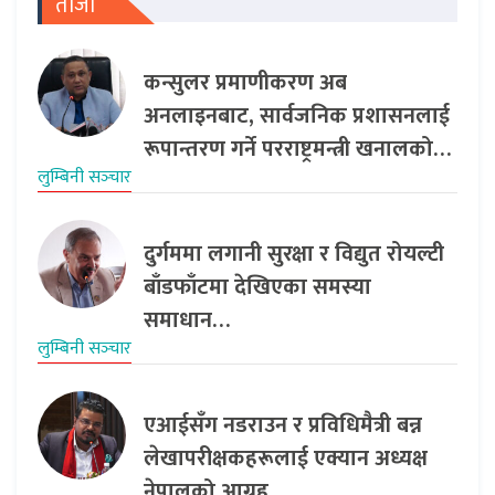
ताजा
कन्सुलर प्रमाणीकरण अब
अनलाइनबाट, सार्वजनिक प्रशासनलाई
रूपान्तरण गर्ने परराष्ट्रमन्त्री खनालको…
लुम्बिनी सञ्‍चार
दुर्गममा लगानी सुरक्षा र विद्युत रोयल्टी
बाँडफाँटमा देखिएका समस्या
समाधान…
लुम्बिनी सञ्‍चार
एआईसँग नडराउन र प्रविधिमैत्री बन्न
लेखापरीक्षकहरूलाई एक्यान अध्यक्ष
नेपालको आग्रह