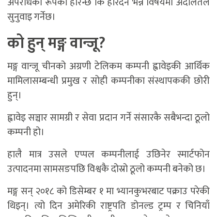
अपराधका रूपका हेरिन्छ कि हेरिँदैन भन्ने विषयमा अदालतले
सुनुवाइ गर्नेछ।
को हुन् मङ्ग वान्जू?
मङ्ग वान्जू चीनको अग्रणी टेलिकम कम्पनी ह्वावेइकी आर्थिक
मामिलासम्बन्धी प्रमुख र सोही कम्पनीका संस्थापककी छोरी
हुन्।
ह्वावेइ सञ्चार सामग्री र सेवा प्रदान गर्ने संसारकै सबैभन्दा ठूलो
कम्पनी हो।
हालै मात्र उसले एप्पल कम्पनीलाई उछिनेर स्मार्टफोन
उत्पादनमा सामसङपछि विश्वकै दोस्रो ठूलो कम्पनी बनेको छ।
मङ्ग सन् २०१८ को डिसेम्बर १ मा भ्यानकुभरबाट पक्राउ परेकी
थिइन्। त्यो दिन अमेरिकी राष्ट्रपति डोनल्ड ट्रम्प र चिनियाँ