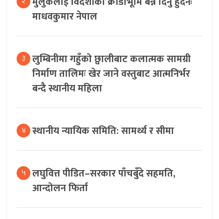
मुलुकलाई विदेशीको क्रीडाभूमि बन्न दिनु हुँदैनः
२
माधवकुमार नेपाल
लुम्बिनीमा गहुँको छ्वालीबाट कलात्मक सामग्री
३
निर्माण तालिमः खेर जाने वस्तुबाट आत्मनिर्भर
बन्दै स्थानीय महिला
स्थानीय न्यायिक समिति: सामर्थ्य र सीमा
४
लघुवित्त पीडित–सरकार पाँचबुँदे सहमति,
५
आन्दोलन फिर्ता