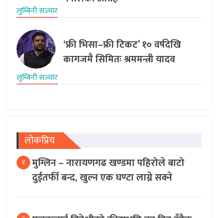
लुम्बिनी सञ्‍चार
‘फ्री भिसा–फ्री टिकट’ १० वर्षदेखि
कागजमै सिमितः श्रममन्त्री यादव
लुम्बिनी सञ्‍चार
लोकप्रिय
मुग्लिन – नारायणगढ खण्डमा पहिरोले बाटो
१
दुईतर्फी बन्द, खुल्न एक घण्टा लाग्ने सक्ने