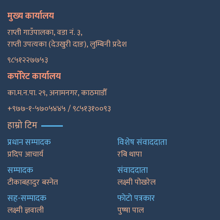
मुख्य कार्यालय
राप्ती गाउँपालका, वडा नं. ३,
राप्ती उपत्यका (देउखुरी दाङ), लुम्बिनी प्रदेश
९८५१२२७७५३
कर्पोरेट कार्यालय
का.म.न.पा. २९, अनामनगर, काठमाडाैँ
+९७७-१-५७०५४४५ / ९८५१३१००९३
हाम्रो टिम
प्रधान सम्पादक
विशेष संवाददाता
प्रदिप आचार्य
रबि थापा
सम्पादक
संवाददाता
टीकाबहादुर बस्नेत
लक्ष्मी पोखरेल
सह-सम्पादक
फाेटाे पत्रकार
लक्ष्मी ज्ञवाली
पुष्षा पाल