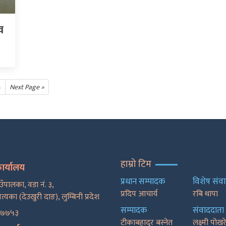
व
4
Next Page »
हाम्रो टिम
कार्यालय
प्रधान सम्पादक
विशेष संव
ाउँपालका, वडा नं. ३,
प्रदिप आचार्य
रबि थापा
पत्यका (देउखुरी दाङ), लुम्बिनी प्रदेश
सम्पादक
संवाददाता
२७७५३
टीकाबहादुर बस्नेत
लक्ष्मी पोख