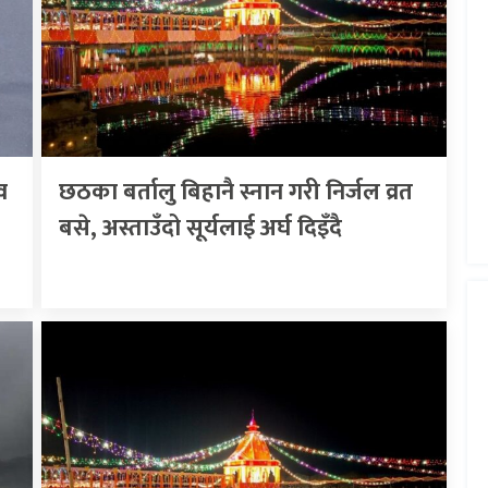
व
छठका बर्तालु बिहानै स्नान गरी निर्जल व्रत
बसे, अस्ताउँदो सूर्यलाई अर्घ दिइँदै