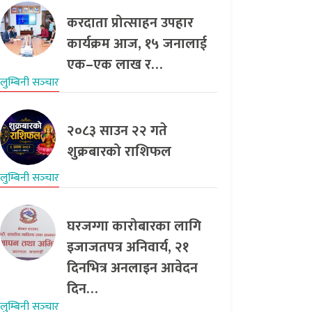
करदाता प्रोत्साहन उपहार
कार्यक्रम आज, १५ जनालाई
एक–एक लाख र…
लुम्बिनी सञ्‍चार
२०८३ साउन २२ गते
शुक्रबारको राशिफल
लुम्बिनी सञ्‍चार
घरजग्गा कारोबारका लागि
इजाजतपत्र अनिवार्य, २१
दिनभित्र अनलाइन आवेदन
दिन…
लुम्बिनी सञ्‍चार