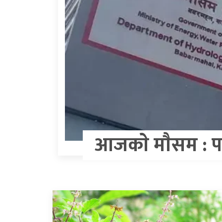
आजकाे माैसम : पश्