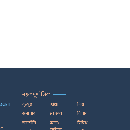
महत्वपूर्ण लिंक
ाददाता
गृहपृष्ठ
शिक्षा
विश्व
समाचार
स्वास्थ्य
विचार
राजनीति
कला/
विविध
रेल
साहित्य