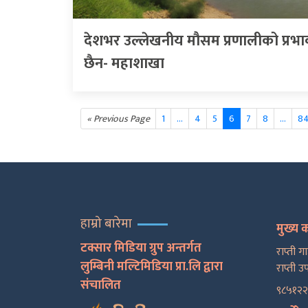
देशभर उल्लेखनीय मौसम प्रणालीको प्रभा
छैन- महाशाखा
« Previous Page
1
…
4
5
6
7
8
...
8
हाम्रो बारेमा
मुख्य 
टक्सार मिडिया ग्रुप अन्तर्गत
राप्ती ग
लुम्बिनी मल्टिमिडिया प्रा.लि द्वारा
राप्ती उ
संचालित
९८५१२