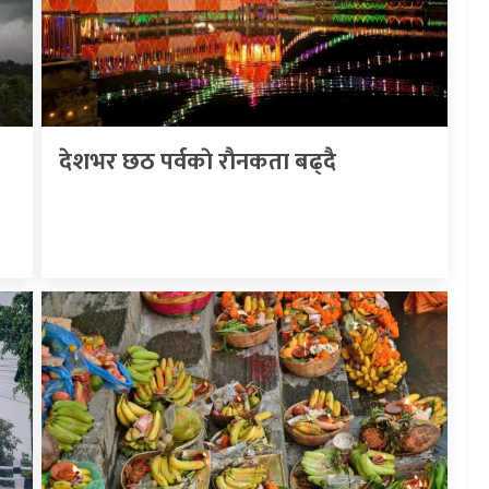
देशभर छठ पर्वकाे राैनकता बढ्दै