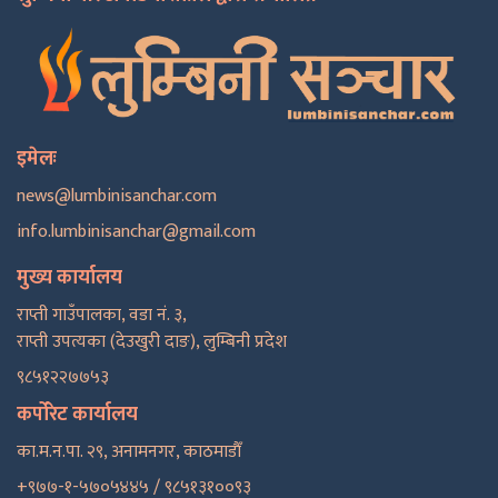
इमेलः
news@lumbinisanchar.com
info.lumbinisanchar@gmail.com
मुख्य कार्यालय
राप्ती गाउँपालका, वडा नं. ३,
राप्ती उपत्यका (देउखुरी दाङ), लुम्बिनी प्रदेश
९८५१२२७७५३
कर्पोरेट कार्यालय
का.म.न.पा. २९, अनामनगर, काठमाडाैँ
+९७७-१-५७०५४४५ / ९८५१३१००९३