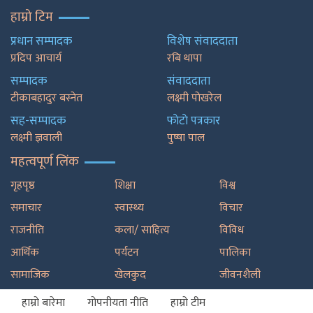
हाम्रो टिम
प्रधान सम्पादक
विशेष संवाददाता
प्रदिप आचार्य
रबि थापा
सम्पादक
संवाददाता
टीकाबहादुर बस्नेत
लक्ष्मी पोखरेल
सह-सम्पादक
फाेटाे पत्रकार
लक्ष्मी ज्ञवाली
पुष्षा पाल
महत्वपूर्ण लिंक
गृहपृष्ठ
शिक्षा
विश्व
समाचार
स्वास्थ्य
विचार
राजनीति
कला/ साहित्य
विविध
आर्थिक
पर्यटन
पालिका
सामाजिक
खेलकुद
जीवनशैली
हाम्रो बारेमा
गोपनीयता नीति
हाम्रो टीम