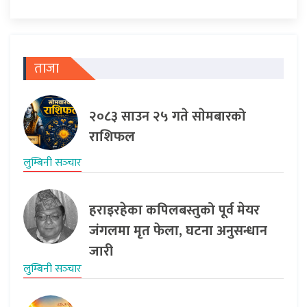
ताजा
२०८३ साउन २५ गते साेमबारको
राशिफल
लुम्बिनी सञ्‍चार
हराइरहेका कपिलबस्तुको पूर्व मेयर
जंगलमा मृत फेला, घटना अनुसन्धान
जारी
लुम्बिनी सञ्‍चार