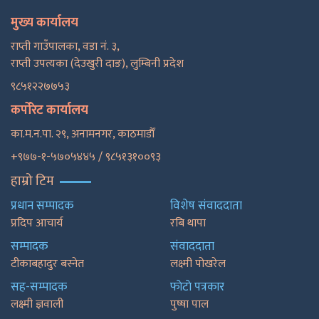
मुख्य कार्यालय
राप्ती गाउँपालका, वडा नं. ३,
राप्ती उपत्यका (देउखुरी दाङ), लुम्बिनी प्रदेश
९८५१२२७७५३
कर्पोरेट कार्यालय
का.म.न.पा. २९, अनामनगर, काठमाडाैँ
+९७७-१-५७०५४४५ / ९८५१३१००९३
हाम्रो टिम
प्रधान सम्पादक
विशेष संवाददाता
प्रदिप आचार्य
रबि थापा
सम्पादक
संवाददाता
टीकाबहादुर बस्नेत
लक्ष्मी पोखरेल
सह-सम्पादक
फाेटाे पत्रकार
लक्ष्मी ज्ञवाली
पुष्षा पाल