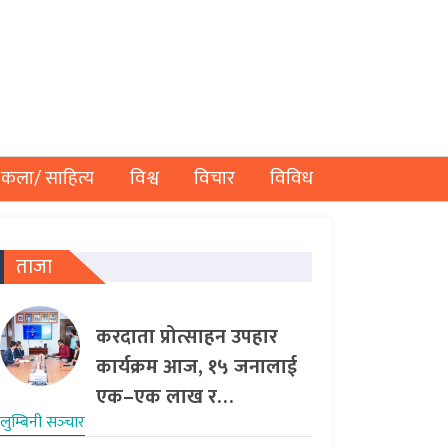
कला/ साहित्य
विश्व
विचार
विविध
ताजा
करदाता प्रोत्साहन उपहार
कार्यक्रम आज, १५ जनालाई
एक–एक लाख र…
लुम्बिनी सञ्‍चार