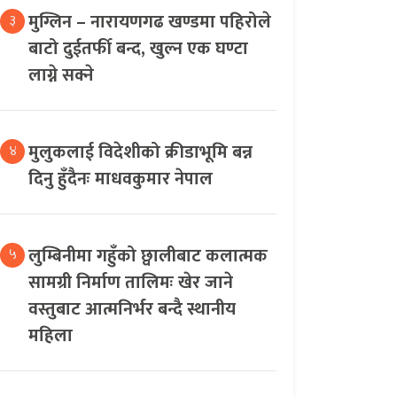
मुग्लिन – नारायणगढ खण्डमा पहिरोले
३
बाटो दुईतर्फी बन्द, खुल्न एक घण्टा
लाग्ने सक्ने
मुलुकलाई विदेशीको क्रीडाभूमि बन्न
४
दिनु हुँदैनः माधवकुमार नेपाल
लुम्बिनीमा गहुँको छ्वालीबाट कलात्मक
५
सामग्री निर्माण तालिमः खेर जाने
वस्तुबाट आत्मनिर्भर बन्दै स्थानीय
महिला