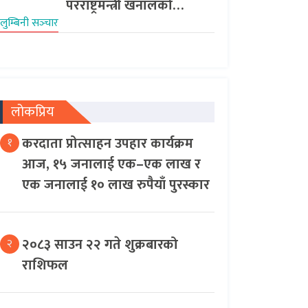
परराष्ट्रमन्त्री खनालको…
लुम्बिनी सञ्‍चार
लोकप्रिय
करदाता प्रोत्साहन उपहार कार्यक्रम
१
आज, १५ जनालाई एक–एक लाख र
एक जनालाई १० लाख रुपैयाँ पुरस्कार
२०८३ साउन २२ गते शुक्रबारको
२
राशिफल