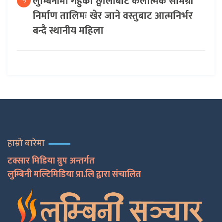
लुम्बिनीमा गहुँको छ्वालीबाट कलात्मक सामग्री
५
निर्माण तालिमः खेर जाने वस्तुबाट आत्मनिर्भर
बन्दै स्थानीय महिला
हाम्रो बारेमा
टक्सार मिडिया ग्रुप अन्तर्गत
लुम्बिनी मल्टिमिडिया प्रा.लि द्वारा संचालित