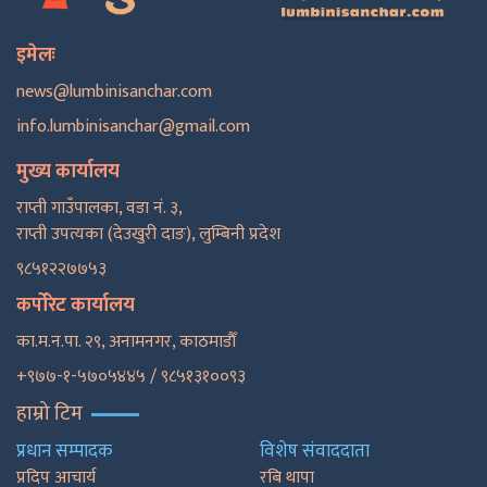
इमेलः
news@lumbinisanchar.com
info.lumbinisanchar@gmail.com
मुख्य कार्यालय
राप्ती गाउँपालका, वडा नं. ३,
राप्ती उपत्यका (देउखुरी दाङ), लुम्बिनी प्रदेश
९८५१२२७७५३
कर्पोरेट कार्यालय
का.म.न.पा. २९, अनामनगर, काठमाडाैँ
+९७७-१-५७०५४४५ / ९८५१३१००९३
हाम्रो टिम
प्रधान सम्पादक
विशेष संवाददाता
प्रदिप आचार्य
रबि थापा