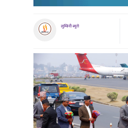
लुम्बिनी ब्युराे