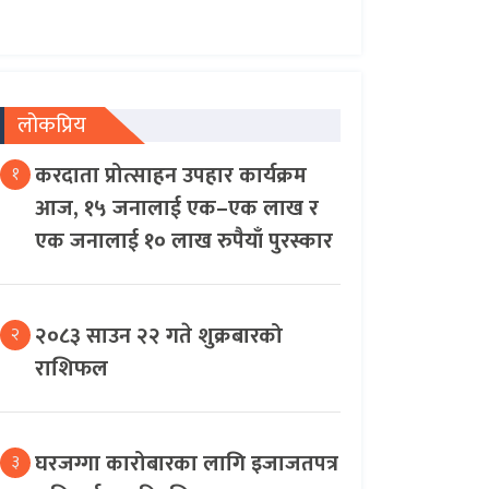
लोकप्रिय
करदाता प्रोत्साहन उपहार कार्यक्रम
१
आज, १५ जनालाई एक–एक लाख र
एक जनालाई १० लाख रुपैयाँ पुरस्कार
२०८३ साउन २२ गते शुक्रबारको
२
राशिफल
घरजग्गा कारोबारका लागि इजाजतपत्र
३