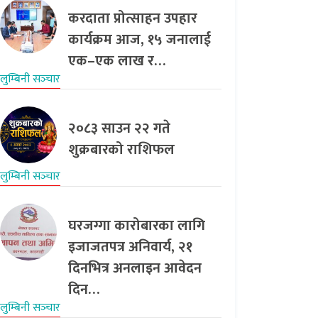
करदाता प्रोत्साहन उपहार
कार्यक्रम आज, १५ जनालाई
एक–एक लाख र…
लुम्बिनी सञ्‍चार
२०८३ साउन २२ गते
शुक्रबारको राशिफल
लुम्बिनी सञ्‍चार
घरजग्गा कारोबारका लागि
इजाजतपत्र अनिवार्य, २१
दिनभित्र अनलाइन आवेदन
दिन…
लुम्बिनी सञ्‍चार