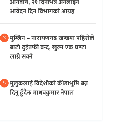
अनिवार्य, २१ दिनभित्र अनलाइन
आवेदन दिन विभागको आग्रह
मुग्लिन – नारायणगढ खण्डमा पहिरोले
४
बाटो दुईतर्फी बन्द, खुल्न एक घण्टा
लाग्ने सक्ने
मुलुकलाई विदेशीको क्रीडाभूमि बन्न
५
दिनु हुँदैनः माधवकुमार नेपाल