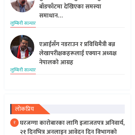
बाँडफाँटमा देखिएका समस्या
समाधान…
लुम्बिनी सञ्‍चार
एआईसँग नडराउन र प्रविधिमैत्री बन्न
लेखापरीक्षकहरूलाई एक्यान अध्यक्ष
नेपालको आग्रह
लुम्बिनी सञ्‍चार
लोकप्रिय
घरजग्गा कारोबारका लागि इजाजतपत्र अनिवार्य,
१
२१ दिनभित्र अनलाइन आवेदन दिन विभागको