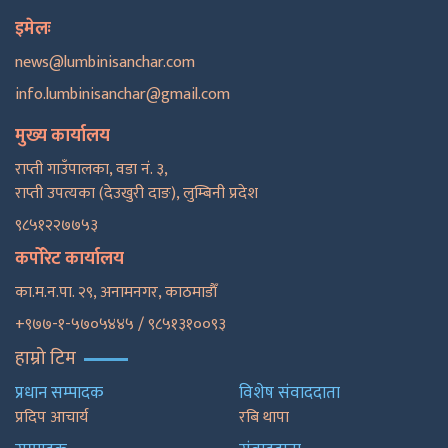
इमेलः
news@lumbinisanchar.com
info.lumbinisanchar@gmail.com
मुख्य कार्यालय
राप्ती गाउँपालका, वडा नं. ३,
राप्ती उपत्यका (देउखुरी दाङ), लुम्बिनी प्रदेश
९८५१२२७७५३
कर्पोरेट कार्यालय
का.म.न.पा. २९, अनामनगर, काठमाडाैँ
+९७७-१-५७०५४४५ / ९८५१३१००९३
हाम्रो टिम
प्रधान सम्पादक
विशेष संवाददाता
प्रदिप आचार्य
रबि थापा