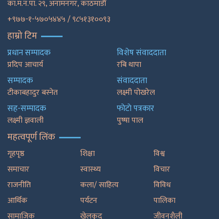
का.म.न.पा. २९, अनामनगर, काठमाडाैँ
+९७७-१-५७०५४४५ / ९८५१३१००९३
हाम्रो टिम
प्रधान सम्पादक
विशेष संवाददाता
प्रदिप आचार्य
रबि थापा
सम्पादक
संवाददाता
टीकाबहादुर बस्नेत
लक्ष्मी पोखरेल
सह-सम्पादक
फाेटाे पत्रकार
लक्ष्मी ज्ञवाली
पुष्षा पाल
महत्वपूर्ण लिंक
गृहपृष्ठ
शिक्षा
विश्व
समाचार
स्वास्थ्य
विचार
राजनीति
कला/ साहित्य
विविध
आर्थिक
पर्यटन
पालिका
सामाजिक
खेलकुद
जीवनशैली