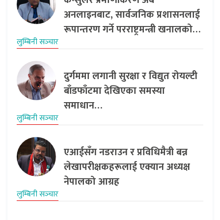
कन्सुलर प्रमाणीकरण अब
अनलाइनबाट, सार्वजनिक प्रशासनलाई
रूपान्तरण गर्ने परराष्ट्रमन्त्री खनालको…
लुम्बिनी सञ्‍चार
दुर्गममा लगानी सुरक्षा र विद्युत रोयल्टी
बाँडफाँटमा देखिएका समस्या
समाधान…
लुम्बिनी सञ्‍चार
एआईसँग नडराउन र प्रविधिमैत्री बन्न
लेखापरीक्षकहरूलाई एक्यान अध्यक्ष
नेपालको आग्रह
लुम्बिनी सञ्‍चार