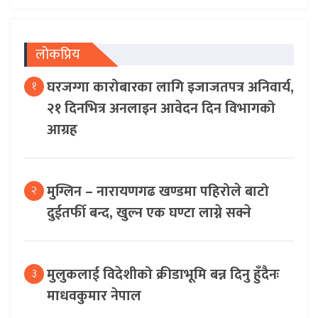
लोकप्रिय
घरजग्गा कारोबारका लागि इजाजतपत्र अनिवार्य,
१
२१ दिनभित्र अनलाइन आवेदन दिन विभागको
आग्रह
मुग्लिन – नारायणगढ खण्डमा पहिरोले बाटो
२
दुईतर्फी बन्द, खुल्न एक घण्टा लाग्ने सक्ने
मुलुकलाई विदेशीको क्रीडाभूमि बन्न दिनु हुँदैनः
३
माधवकुमार नेपाल