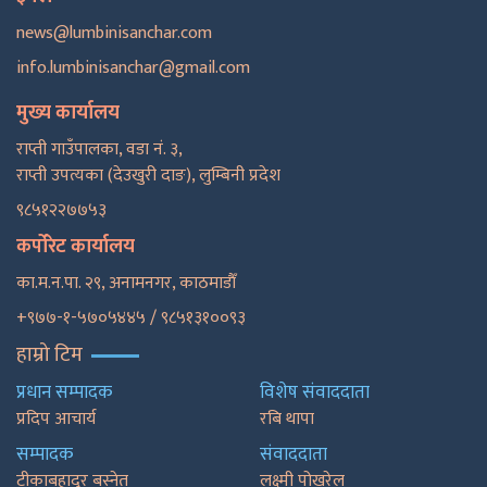
news@lumbinisanchar.com
info.lumbinisanchar@gmail.com
मुख्य कार्यालय
राप्ती गाउँपालका, वडा नं. ३,
राप्ती उपत्यका (देउखुरी दाङ), लुम्बिनी प्रदेश
९८५१२२७७५३
कर्पोरेट कार्यालय
का.म.न.पा. २९, अनामनगर, काठमाडाैँ
+९७७-१-५७०५४४५ / ९८५१३१००९३
हाम्रो टिम
प्रधान सम्पादक
विशेष संवाददाता
प्रदिप आचार्य
रबि थापा
सम्पादक
संवाददाता
टीकाबहादुर बस्नेत
लक्ष्मी पोखरेल