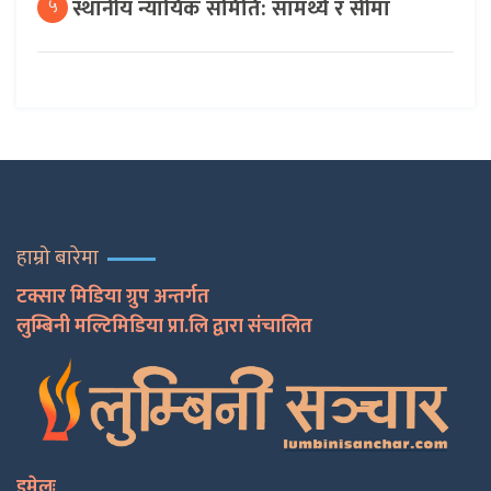
स्थानीय न्यायिक समिति: सामर्थ्य र सीमा
५
हाम्रो बारेमा
टक्सार मिडिया ग्रुप अन्तर्गत
लुम्बिनी मल्टिमिडिया प्रा.लि द्वारा संचालित
इमेलः