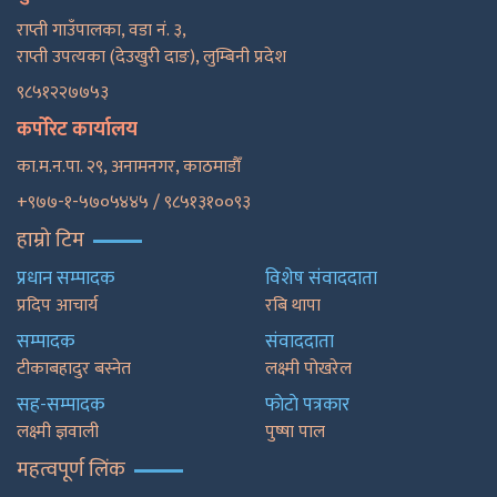
राप्ती गाउँपालका, वडा नं. ३,
राप्ती उपत्यका (देउखुरी दाङ), लुम्बिनी प्रदेश
९८५१२२७७५३
कर्पोरेट कार्यालय
का.म.न.पा. २९, अनामनगर, काठमाडाैँ
+९७७-१-५७०५४४५ / ९८५१३१००९३
हाम्रो टिम
प्रधान सम्पादक
विशेष संवाददाता
प्रदिप आचार्य
रबि थापा
सम्पादक
संवाददाता
टीकाबहादुर बस्नेत
लक्ष्मी पोखरेल
सह-सम्पादक
फाेटाे पत्रकार
लक्ष्मी ज्ञवाली
पुष्षा पाल
महत्वपूर्ण लिंक