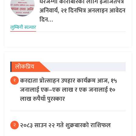
घरजग्गा कारोबारका लागि इजाजतपत्र
अनिवार्य, २१ दिनभित्र अनलाइन आवेदन
दिन…
लुम्बिनी सञ्‍चार
लोकप्रिय
करदाता प्रोत्साहन उपहार कार्यक्रम आज, १५
१
जनालाई एक–एक लाख र एक जनालाई १०
लाख रुपैयाँ पुरस्कार
२०८३ साउन २२ गते शुक्रबारको राशिफल
२