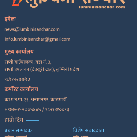
इमेलः
news@lumbinisanchar.com
info.lumbinisanchar@gmail.com
मुख्य कार्यालय
राप्ती गाउँपालका, वडा नं. ३,
राप्ती उपत्यका (देउखुरी दाङ), लुम्बिनी प्रदेश
९८५१२२७७५३
कर्पोरेट कार्यालय
का.म.न.पा. २९, अनामनगर, काठमाडाैँ
+९७७-१-५७०५४४५ / ९८५१३१००९३
हाम्रो टिम
प्रधान सम्पादक
विशेष संवाददाता