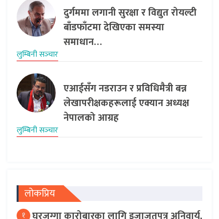
दुर्गममा लगानी सुरक्षा र विद्युत रोयल्टी
बाँडफाँटमा देखिएका समस्या
समाधान…
लुम्बिनी सञ्‍चार
एआईसँग नडराउन र प्रविधिमैत्री बन्न
लेखापरीक्षकहरूलाई एक्यान अध्यक्ष
नेपालको आग्रह
लुम्बिनी सञ्‍चार
लोकप्रिय
घरजग्गा कारोबारका लागि इजाजतपत्र अनिवार्य,
१