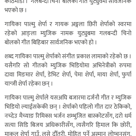
काठमाडौँ । ‘गलबन्दी चिनो’ बोलको गीत युट्युवमा सार्वजनिक
भएको छ ।
गायिका पाल्मु शेर्पा र गायक अङ्गला छिरी शेर्पाको स्वरमा
रहेको आङ्ला म्युजिक नामक युट्युबमा गलबन्दी चिनो
बोलको गीत बिहिबार सार्वजनिक भएको हो ।
शब्द गायिका पाल्मु शेर्पाको संगीत प्रकाश लामाको रहेको छ ।
यसैगरि सो गीतको म्युजिक भिडियोमा अभिनेत्रीको रुपमा
दावा मिङमार शेर्पा, डेभिट शेर्पा, पेमा शेर्पा, माया शेर्पा, फुर्पा
यान्जी शेर्पा रहेका छन् ।
गायिका पाल्मु शेर्पाले यसअघि बजारमा दर्जनौ गीत र म्युजिक
भिडियो ल्याईसकेकी छन् । शेर्पाको पहिलो गीत दार ठेकिको,
नच्देउ मैच्याङ रिमिक्स भर्जन शम्भुजित बास्कोटसँग, दरो धर्म
सत्या सिडि बिजय अधिकारीसँग, त्यसैगरि हिमाल कि छोरी,
माकलु शेर्पा गाउँ, लसे दौँतरी, मोहित पर्ने अस्मान लोप्चनसंग,