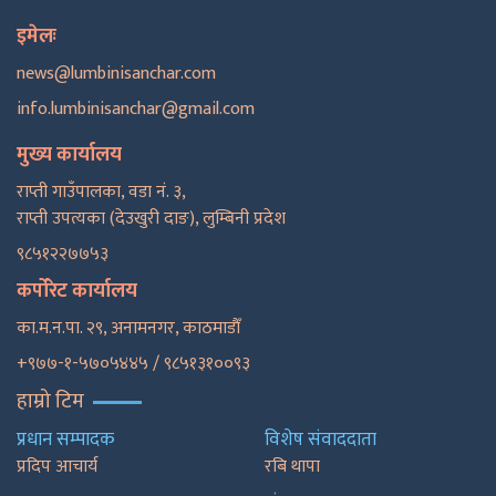
इमेलः
news@lumbinisanchar.com
info.lumbinisanchar@gmail.com
मुख्य कार्यालय
राप्ती गाउँपालका, वडा नं. ३,
राप्ती उपत्यका (देउखुरी दाङ), लुम्बिनी प्रदेश
९८५१२२७७५३
कर्पोरेट कार्यालय
का.म.न.पा. २९, अनामनगर, काठमाडाैँ
+९७७-१-५७०५४४५ / ९८५१३१००९३
हाम्रो टिम
प्रधान सम्पादक
विशेष संवाददाता
प्रदिप आचार्य
रबि थापा