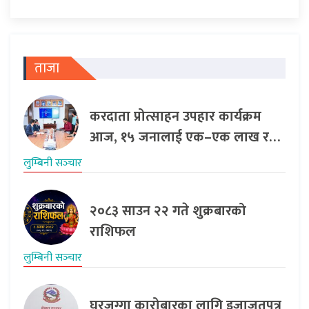
ताजा
करदाता प्रोत्साहन उपहार कार्यक्रम
आज, १५ जनालाई एक–एक लाख र…
लुम्बिनी सञ्‍चार
२०८३ साउन २२ गते शुक्रबारको
राशिफल
लुम्बिनी सञ्‍चार
घरजग्गा कारोबारका लागि इजाजतपत्र