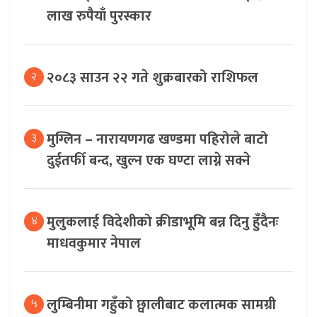
लाख रुपैयाँ पुरस्कार
२०८३ साउन २२ गते शुक्रबारको राशिफल
२
मुग्लिन – नारायणगढ खण्डमा पहिरोले बाटो
३
दुईतर्फी बन्द, खुल्न एक घण्टा लाग्ने सक्ने
मुलुकलाई विदेशीको क्रीडाभूमि बन्न दिनु हुँदैनः
४
माधवकुमार नेपाल
लुम्बिनीमा गहुँको छ्वालीबाट कलात्मक सामग्री
५