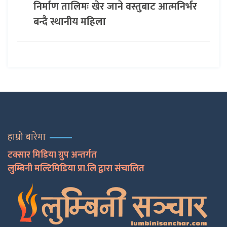
निर्माण तालिमः खेर जाने वस्तुबाट आत्मनिर्भर
बन्दै स्थानीय महिला
हाम्रो बारेमा
टक्सार मिडिया ग्रुप अन्तर्गत
लुम्बिनी मल्टिमिडिया प्रा.लि द्वारा संचालित