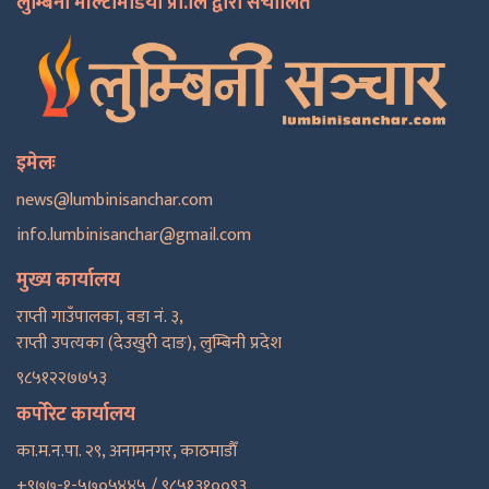
लुम्बिनी मल्टिमिडिया प्रा.लि द्वारा संचालित
इमेलः
news@lumbinisanchar.com
info.lumbinisanchar@gmail.com
मुख्य कार्यालय
राप्ती गाउँपालका, वडा नं. ३,
राप्ती उपत्यका (देउखुरी दाङ), लुम्बिनी प्रदेश
९८५१२२७७५३
कर्पोरेट कार्यालय
का.म.न.पा. २९, अनामनगर, काठमाडाैँ
+९७७-१-५७०५४४५ / ९८५१३१००९३