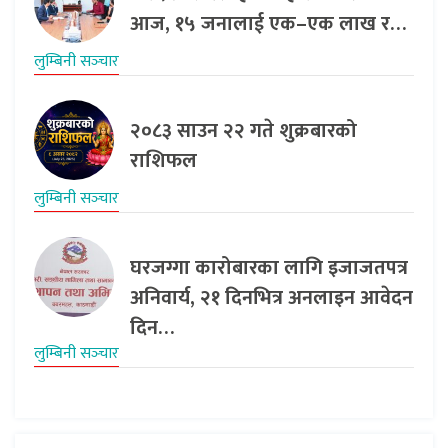
आज, १५ जनालाई एक–एक लाख र…
लुम्बिनी सञ्‍चार
२०८३ साउन २२ गते शुक्रबारको
राशिफल
लुम्बिनी सञ्‍चार
घरजग्गा कारोबारका लागि इजाजतपत्र
अनिवार्य, २१ दिनभित्र अनलाइन आवेदन
दिन…
लुम्बिनी सञ्‍चार