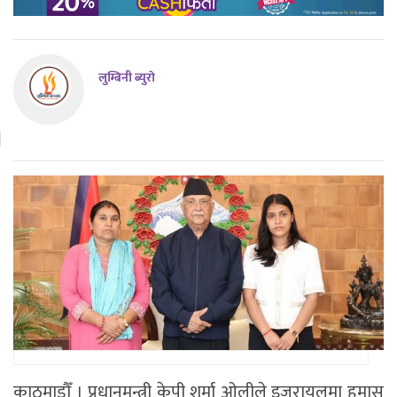
लुम्बिनी ब्युराे
काठमाडौँ । प्रधानमन्त्री केपी शर्मा ओलीले इजरायलमा हमास