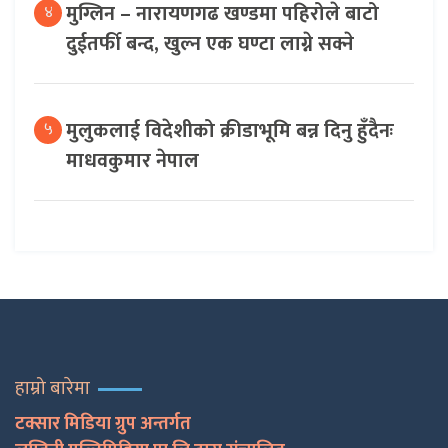
मुग्लिन – नारायणगढ खण्डमा पहिरोले बाटो
४
दुईतर्फी बन्द, खुल्न एक घण्टा लाग्ने सक्ने
मुलुकलाई विदेशीको क्रीडाभूमि बन्न दिनु हुँदैनः
५
माधवकुमार नेपाल
हाम्रो बारेमा
टक्सार मिडिया ग्रुप अन्तर्गत