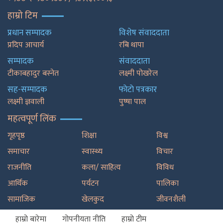
हाम्रो टिम
प्रधान सम्पादक
विशेष संवाददाता
प्रदिप आचार्य
रबि थापा
सम्पादक
संवाददाता
टीकाबहादुर बस्नेत
लक्ष्मी पोखरेल
सह-सम्पादक
फाेटाे पत्रकार
लक्ष्मी ज्ञवाली
पुष्षा पाल
महत्वपूर्ण लिंक
गृहपृष्ठ
शिक्षा
विश्व
समाचार
स्वास्थ्य
विचार
राजनीति
कला/ साहित्य
विविध
आर्थिक
पर्यटन
पालिका
सामाजिक
खेलकुद
जीवनशैली
हाम्रो बारेमा
गोपनीयता नीति
हाम्रो टीम