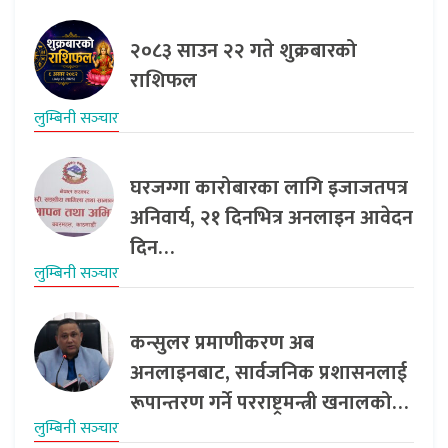
२०८३ साउन २२ गते शुक्रबारको
राशिफल
लुम्बिनी सञ्‍चार
घरजग्गा कारोबारका लागि इजाजतपत्र
अनिवार्य, २१ दिनभित्र अनलाइन आवेदन
दिन…
लुम्बिनी सञ्‍चार
कन्सुलर प्रमाणीकरण अब
अनलाइनबाट, सार्वजनिक प्रशासनलाई
रूपान्तरण गर्ने परराष्ट्रमन्त्री खनालको…
लुम्बिनी सञ्‍चार