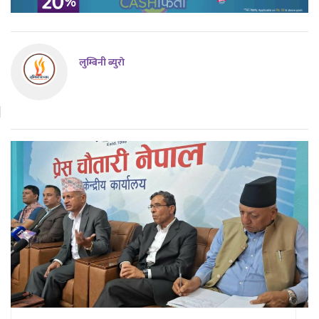
लुम्बिनी ब्युराे