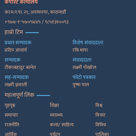
कर्पोरेट कार्यालय
का.म.न.पा. २९, अनामनगर, काठमाडाैँ
+९७७-१-५७०५४४५ / ९८५१३१००९३
हाम्रो टिम
प्रधान सम्पादक
विशेष संवाददाता
प्रदिप आचार्य
रबि थापा
सम्पादक
संवाददाता
टीकाबहादुर बस्नेत
लक्ष्मी पोखरेल
सह-सम्पादक
फाेटाे पत्रकार
लक्ष्मी ज्ञवाली
पुष्षा पाल
महत्वपूर्ण लिंक
गृहपृष्ठ
शिक्षा
विश्व
समाचार
स्वास्थ्य
विचार
राजनीति
कला/ साहित्य
विविध
आर्थिक
पर्यटन
पालिका