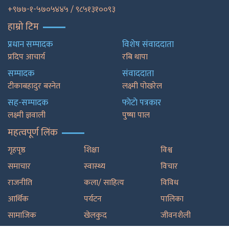
+९७७-१-५७०५४४५ / ९८५१३१००९३
हाम्रो टिम
प्रधान सम्पादक
विशेष संवाददाता
प्रदिप आचार्य
रबि थापा
सम्पादक
संवाददाता
टीकाबहादुर बस्नेत
लक्ष्मी पोखरेल
सह-सम्पादक
फाेटाे पत्रकार
लक्ष्मी ज्ञवाली
पुष्षा पाल
महत्वपूर्ण लिंक
गृहपृष्ठ
शिक्षा
विश्व
समाचार
स्वास्थ्य
विचार
राजनीति
कला/ साहित्य
विविध
आर्थिक
पर्यटन
पालिका
सामाजिक
खेलकुद
जीवनशैली