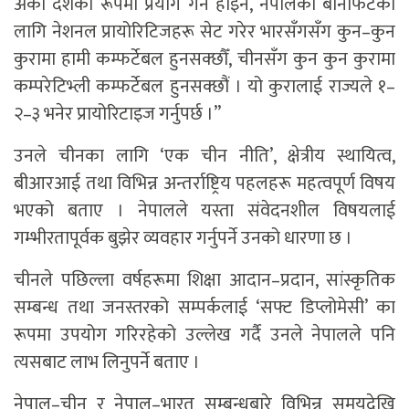
अर्को देशको रूपमा प्रयोग गर्ने होइन, नेपालको बेनिफिटको
लागि नेशनल प्रायोरिटिजहरू सेट गरेर भारसँगसँग कुन–कुन
कुरामा हामी कम्फर्टेबल हुनसक्छौँ, चीनसँग कुन कुन कुरामा
कम्परेटिभ्ली कम्फर्टेबल हुनसक्छौं । यो कुरालाई राज्यले १–
२–३ भनेर प्रायोरिटाइज गर्नुपर्छ ।”
उनले चीनका लागि ‘एक चीन नीति’, क्षेत्रीय स्थायित्व,
बीआरआई तथा विभिन्न अन्तर्राष्ट्रिय पहलहरू महत्वपूर्ण विषय
भएको बताए । नेपालले यस्ता संवेदनशील विषयलाई
गम्भीरतापूर्वक बुझेर व्यवहार गर्नुपर्ने उनको धारणा छ ।
चीनले पछिल्ला वर्षहरूमा शिक्षा आदान–प्रदान, सांस्कृतिक
सम्बन्ध तथा जनस्तरको सम्पर्कलाई ‘सफ्ट डिप्लोमेसी’ का
रूपमा उपयोग गरिरहेको उल्लेख गर्दै उनले नेपालले पनि
त्यसबाट लाभ लिनुपर्ने बताए ।
नेपाल–चीन र नेपाल–भारत सम्बन्धबारे विभिन्न समयदेखि