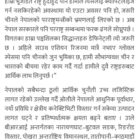
हाम्रो भूजडित राष्ट्र हुँदाहुँदै पनि हामीले त्यसलाई क्यापिटलाइज
गर्न नसकिरहेको अवस्थामा यो एउटा अवसर पनि हो, जसरी
चीनले नेपालको परराष्ट्रमन्त्रीको भ्रमणलाई लिएको छ । अब
नेपाल सरकारले पनि परराष्ट्र सम्बन्धमा फरक ढंगले सोच्नुपर्छ ।
विगतका हाम्रा पञ्चशिलका सिद्धान्तहरु डेफिनेट्ली त्यो जरुरी
छ । अहिले साउथ एशियन रिजनमा मात्रै नभएर ग्लोवल
स्पेसमा पनि चीनको जुन भुमिका छ, हामी सौभाग्यवश चीन र
भारतको बीचमा रहेर काम गर्दै गर्दा हामीले दुवै राष्ट्रहरुबाट
आर्थिक लाभ लिनुपर्छ ।”
नेपालको सबैभन्दा ठूलो आर्थिक चुनौती उच्च लजिस्टिक
लागत रहेको उल्लेख गर्दै ओलीले नेपालले आधुनिक पूर्वाधार,
नयाँ प्रविधि र क्षेत्रीय कनेक्टिभिटी विस्तार गर्न सकेमा उत्पादन
लागत घट्ने र प्रतिष्पर्धात्मक क्षमता बढ्ने बताए । उाले
बीआरआई अन्तर्गतका नारायणघाट–बुटवल सडक, रिङरोड
विस्तार, पोखरा अन्तर्राष्ट्रिय विमानस्थल, तातोपानी–काठमाडौं