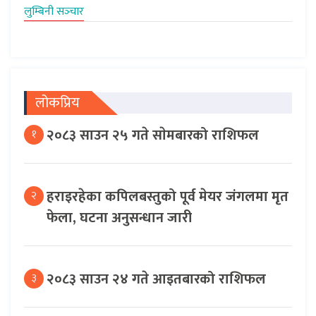
लुम्बिनी सञ्‍चार
लोकप्रिय
२०८३ साउन २५ गते साेमबारको राशिफल
१
हराइरहेका कपिलबस्तुको पूर्व मेयर जंगलमा मृत
२
फेला, घटना अनुसन्धान जारी
२०८३ साउन २४ गते आइतबारको राशिफल
३