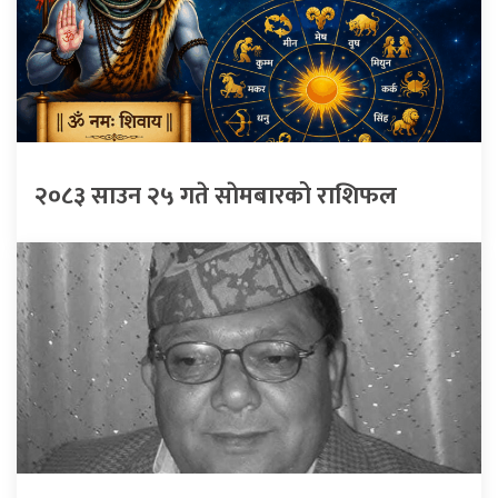
२०८३ साउन २५ गते साेमबारको राशिफल