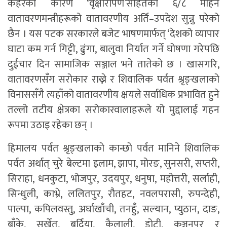
कहरका कारण ‘वृक्षारोपण’सहितका ६/८ महिने
वातावरणमन्त्रीहरूको वातावरणीय अर्ति–उपदेश सुन्नु परेको
छैन । यस पटक सरकारले बजेट भाषणमार्फत् ‘देशको व्यापार
घाटा कम गर्न गिट्टी, ढुंगा, बालुवा निर्यात गर्ने घोषणा गरेपछि
दुईचार दिन सामाजिक सञ्जाल भने तातेको छ । खासगरि,
वातावरणसँग सरोकार राख्ने र शिवालिक पर्वत श्रृङ्खलाको
विनाससँगै त्यहाँको वातावरणीय क्षयले सर्वाधिक प्रभावित हुने
तल्लो तटीय क्षेत्रका सरोकारवालाहरूले यो मुद्दालाई गहन
रूपमा उठाइ रहेका छन् ।
हिमालय पर्वत श्रृङ्खलाको कान्छो पर्वत मानिने शिवालिक
पर्वत अर्थात् चुरे बेल्टमा इलाम, झापा, मोरङ, सुनसरी, सप्तरी,
सिराहा, धनकुटा, भोजपुर, उदयपुर, धनुषा, महोत्तरी, सर्लाही,
सिन्धुली, काभ्रे, ललितपुर, रौतहट, नवलपरासी, रुपन्देही,
पाल्पा, कपिलवस्तु, अर्घाखाँची, तनहुँ, सल्यान, प्युठान, दाङ,
बाँके, सुर्खेत, बर्दिया, कैलाली, डोटी, कञ्चनपुर र