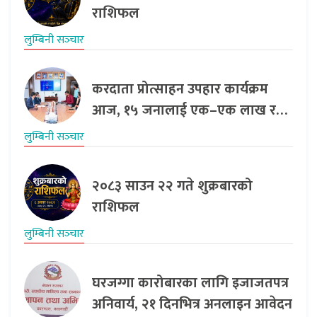
राशिफल
लुम्बिनी सञ्‍चार
करदाता प्रोत्साहन उपहार कार्यक्रम
आज, १५ जनालाई एक–एक लाख र…
लुम्बिनी सञ्‍चार
२०८३ साउन २२ गते शुक्रबारको
राशिफल
लुम्बिनी सञ्‍चार
घरजग्गा कारोबारका लागि इजाजतपत्र
अनिवार्य, २१ दिनभित्र अनलाइन आवेदन