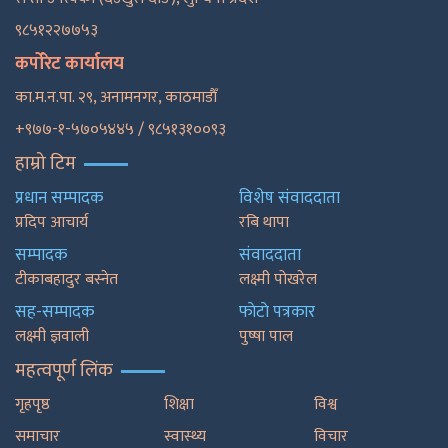
९८५१२२७७५३
कर्पोरेट कार्यालय
का.म.न.पा. २९, अनामनगर, काठमाडाैँ
+९७७-१-५७०५४४५ / ९८५१३१००९३
हाम्रो टिम
प्रधान सम्पादक
विशेष संवाददाता
प्रदिप आचार्य
रबि थापा
सम्पादक
संवाददाता
टीकाबहादुर बस्नेत
लक्ष्मी पोखरेल
सह-सम्पादक
फाेटाे पत्रकार
लक्ष्मी ज्ञवाली
पुष्षा पाल
महत्वपूर्ण लिंक
गृहपृष्ठ
शिक्षा
विश्व
समाचार
स्वास्थ्य
विचार