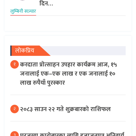
दिन…
लुम्बिनी सञ्‍चार
लोकप्रिय
करदाता प्रोत्साहन उपहार कार्यक्रम आज, १५
१
जनालाई एक–एक लाख र एक जनालाई १०
लाख रुपैयाँ पुरस्कार
२०८३ साउन २२ गते शुक्रबारको राशिफल
२
घरजग्गा कारोबारका लागि इजाजतपत्र अनिवार्य,
३