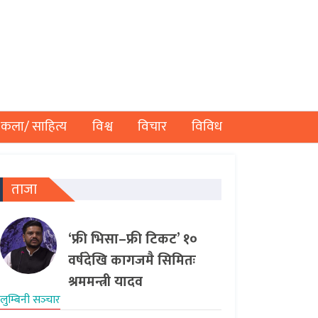
कला/ साहित्य
विश्व
विचार
विविध
ताजा
‘फ्री भिसा–फ्री टिकट’ १०
वर्षदेखि कागजमै सिमितः
श्रममन्त्री यादव
लुम्बिनी सञ्‍चार