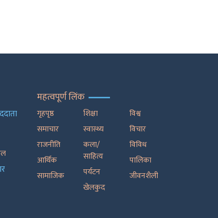
महत्वपूर्ण लिंक
ाददाता
गृहपृष्ठ
शिक्षा
विश्व
समाचार
स्वास्थ्य
विचार
राजनीति
कला/
विविध
रेल
साहित्य
आर्थिक
पालिका
ार
पर्यटन
सामाजिक
जीवनशैली
खेलकुद