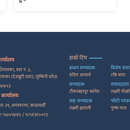
हाम्रो टिम
कार्यालय
प्रधान सम्पादक
विशेष संव
ाउँपालका, वडा नं. ३,
प्रदिप आचार्य
रबि थापा
पत्यका (देउखुरी दाङ), लुम्बिनी प्रदेश
सम्पादक
संवाददाता
२७७५३
टीकाबहादुर बस्नेत
लक्ष्मी पोख
ट कार्यालय
सह-सम्पादक
फाेटाे पत्रक
पा. २९, अनामनगर, काठमाडाैँ
लक्ष्मी ज्ञवाली
पुष्षा पाल
१-५७०५४४५ / ९८५१३१००९३