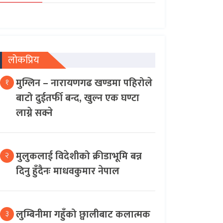
लोकप्रिय
मुग्लिन – नारायणगढ खण्डमा पहिरोले
१
बाटो दुईतर्फी बन्द, खुल्न एक घण्टा
लाग्ने सक्ने
मुलुकलाई विदेशीको क्रीडाभूमि बन्न
२
दिनु हुँदैनः माधवकुमार नेपाल
लुम्बिनीमा गहुँको छ्वालीबाट कलात्मक
३