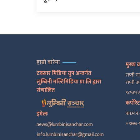
हाम्रो बारेमा
मुख्य 
टक्सार मिडिया ग्रुप अन्तर्गत
राप्ती ग
लुम्बिनी मल्टिमिडिया प्रा.लि द्वारा
राप्ती उ
संचालित
९८५१२
कर्पोरे
इमेलः
का.म.न.
+९७७-
news@lumbinisanchar.com
info.lumbinisanchar@gmail.com