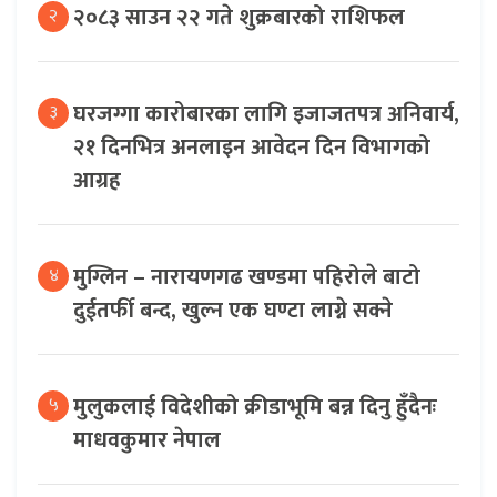
२०८३ साउन २२ गते शुक्रबारको राशिफल
२
घरजग्गा कारोबारका लागि इजाजतपत्र अनिवार्य,
३
२१ दिनभित्र अनलाइन आवेदन दिन विभागको
आग्रह
मुग्लिन – नारायणगढ खण्डमा पहिरोले बाटो
४
दुईतर्फी बन्द, खुल्न एक घण्टा लाग्ने सक्ने
मुलुकलाई विदेशीको क्रीडाभूमि बन्न दिनु हुँदैनः
५
माधवकुमार नेपाल