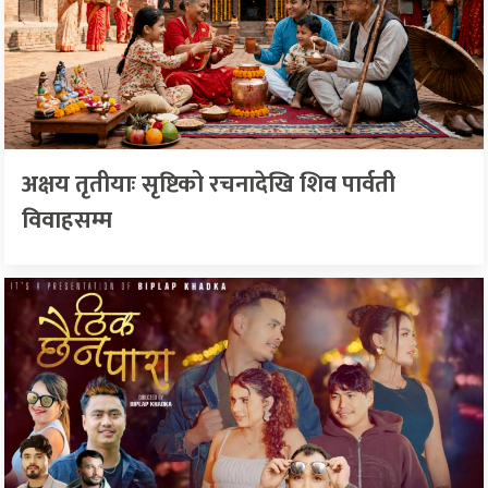
अक्षय तृतीयाः सृष्टिको रचनादेखि शिव पार्वती
विवाहसम्म