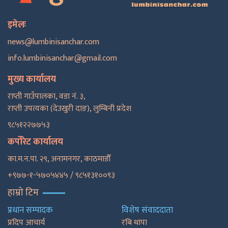
इमेलः
news@lumbinisanchar.com
info.lumbinisanchar@gmail.com
मुख्य कार्यालय
राप्ती गाउँपालका, वडा नं. ३,
राप्ती उपत्यका (देउखुरी दाङ), लुम्बिनी प्रदेश
९८५१२२७७५३
कर्पोरेट कार्यालय
का.म.न.पा. २९, अनामनगर, काठमाडाैँ
+९७७-१-५७०५४४५ / ९८५१३१००९३
हाम्रो टिम
प्रधान सम्पादक
विशेष संवाददाता
प्रदिप आचार्य
रबि थापा