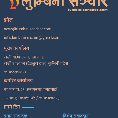
इमेलः
news@lumbinisanchar.com
info.lumbinisanchar@gmail.com
मुख्य कार्यालय
राप्ती गाउँपालका, वडा नं. ३,
राप्ती उपत्यका (देउखुरी दाङ), लुम्बिनी प्रदेश
९८५१२२७७५३
कर्पोरेट कार्यालय
का.म.न.पा. २९, अनामनगर, काठमाडाैँ
+९७७-१-५७०५४४५ / ९८५१३१००९३
हाम्रो टिम
प्रधान सम्पादक
विशेष संवाददाता