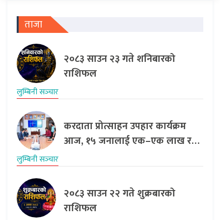
ताजा
२०८३ साउन २३ गते शनिबारको
राशिफल
लुम्बिनी सञ्‍चार
करदाता प्रोत्साहन उपहार कार्यक्रम
आज, १५ जनालाई एक–एक लाख र…
लुम्बिनी सञ्‍चार
२०८३ साउन २२ गते शुक्रबारको
राशिफल