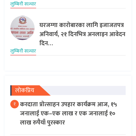
लुम्बिनी सञ्‍चार
घरजग्गा कारोबारका लागि इजाजतपत्र
अनिवार्य, २१ दिनभित्र अनलाइन आवेदन
दिन…
लुम्बिनी सञ्‍चार
लोकप्रिय
करदाता प्रोत्साहन उपहार कार्यक्रम आज, १५
१
जनालाई एक–एक लाख र एक जनालाई १०
लाख रुपैयाँ पुरस्कार