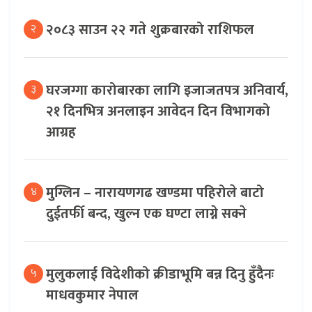
२०८३ साउन २२ गते शुक्रबारको राशिफल
२
घरजग्गा कारोबारका लागि इजाजतपत्र अनिवार्य,
३
२१ दिनभित्र अनलाइन आवेदन दिन विभागको
आग्रह
मुग्लिन – नारायणगढ खण्डमा पहिरोले बाटो
४
दुईतर्फी बन्द, खुल्न एक घण्टा लाग्ने सक्ने
मुलुकलाई विदेशीको क्रीडाभूमि बन्न दिनु हुँदैनः
५
माधवकुमार नेपाल