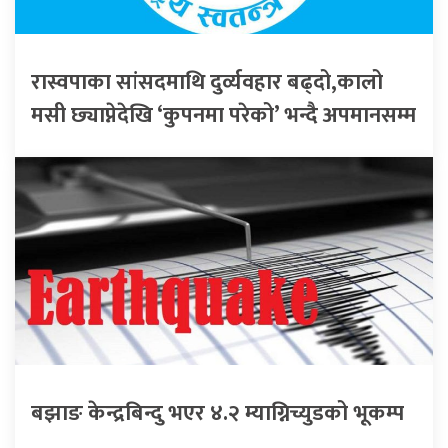
रास्वपाका सांसदमाथि दुर्व्यवहार बढ्दो,कालो
मसी छ्याप्नेदेखि ‘कुपनमा परेको’ भन्दै अपमानसम्म
बझाङ केन्द्रबिन्दु भएर ४.२ म्याग्निच्युडको भूकम्प