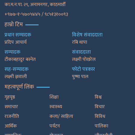
का.म.न.पा. २९, अनामनगर, काठमाडाैँ
+९७७-१-५७०५४४५ / ९८५१३१००९३
हाम्रो टिम
प्रधान सम्पादक
विशेष संवाददाता
प्रदिप आचार्य
रबि थापा
सम्पादक
संवाददाता
टीकाबहादुर बस्नेत
लक्ष्मी पोखरेल
सह-सम्पादक
फाेटाे पत्रकार
लक्ष्मी ज्ञवाली
पुष्षा पाल
महत्वपूर्ण लिंक
गृहपृष्ठ
शिक्षा
विश्व
समाचार
स्वास्थ्य
विचार
राजनीति
कला/ साहित्य
विविध
आर्थिक
पर्यटन
पालिका