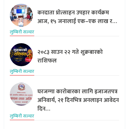
करदाता प्रोत्साहन उपहार कार्यक्रम
आज, १५ जनालाई एक–एक लाख र…
लुम्बिनी सञ्‍चार
२०८३ साउन २२ गते शुक्रबारको
राशिफल
लुम्बिनी सञ्‍चार
घरजग्गा कारोबारका लागि इजाजतपत्र
अनिवार्य, २१ दिनभित्र अनलाइन आवेदन
दिन…
लुम्बिनी सञ्‍चार