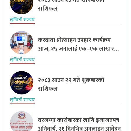
२०८३ साउन २३ गते शनिबारको
राशिफल
लुम्बिनी सञ्‍चार
करदाता प्रोत्साहन उपहार कार्यक्रम
आज, १५ जनालाई एक–एक लाख र…
लुम्बिनी सञ्‍चार
२०८३ साउन २२ गते शुक्रबारको
राशिफल
लुम्बिनी सञ्‍चार
घरजग्गा कारोबारका लागि इजाजतपत्र
अनिवार्य, २१ दिनभित्र अनलाइन आवेदन