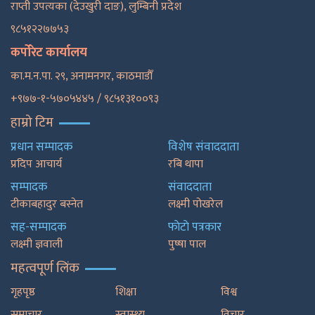
राप्ती उपत्यका (देउखुरी दाङ), लुम्बिनी प्रदेश
९८५१२२७७५३
कर्पोरेट कार्यालय
का.म.न.पा. २९, अनामनगर, काठमाडाैँ
+९७७-१-५७०५४४५ / ९८५१३१००९३
हाम्रो टिम
प्रधान सम्पादक
विशेष संवाददाता
प्रदिप आचार्य
रबि थापा
सम्पादक
संवाददाता
टीकाबहादुर बस्नेत
लक्ष्मी पोखरेल
सह-सम्पादक
फाेटाे पत्रकार
लक्ष्मी ज्ञवाली
पुष्षा पाल
महत्वपूर्ण लिंक
गृहपृष्ठ
शिक्षा
विश्व
समाचार
स्वास्थ्य
विचार