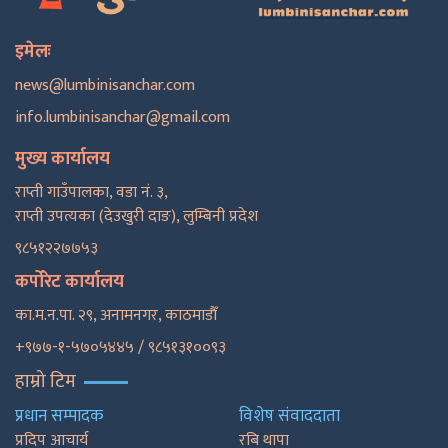
इमेलः
news@lumbinisanchar.com
info.lumbinisanchar@gmail.com
मुख्य कार्यालय
राप्ती गाउँपालका, वडा नं. ३,
राप्ती उपत्यका (देउखुरी दाङ), लुम्बिनी प्रदेश
९८५१२२७७५३
कर्पोरेट कार्यालय
का.म.न.पा. २९, अनामनगर, काठमाडाैँ
+९७७-१-५७०५४४५ / ९८५१३१००९३
हाम्रो टिम
प्रधान सम्पादक
विशेष संवाददाता
प्रदिप आचार्य
रबि थापा