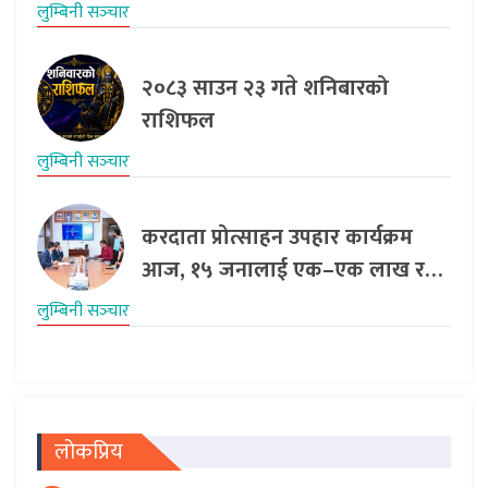
लुम्बिनी सञ्‍चार
२०८३ साउन २३ गते शनिबारको
राशिफल
लुम्बिनी सञ्‍चार
करदाता प्रोत्साहन उपहार कार्यक्रम
आज, १५ जनालाई एक–एक लाख र…
लुम्बिनी सञ्‍चार
लोकप्रिय