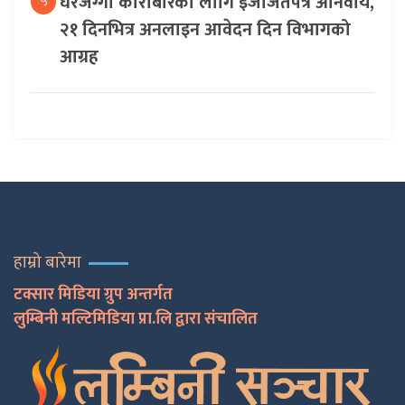
घरजग्गा कारोबारका लागि इजाजतपत्र अनिवार्य,
५
२१ दिनभित्र अनलाइन आवेदन दिन विभागको
आग्रह
हाम्रो बारेमा
टक्सार मिडिया ग्रुप अन्तर्गत
लुम्बिनी मल्टिमिडिया प्रा.लि द्वारा संचालित