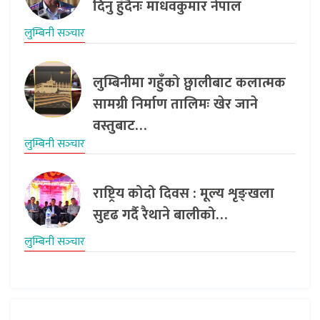
दिनु हुँदैनः माधवकुमार नेपाल
लुम्बिनी सञ्‍चार
लुम्बिनीमा गहुँको छ्वालीबाट कलात्मक
सामग्री निर्माण तालिमः खेर जाने
वस्तुबाट…
लुम्बिनी सञ्‍चार
राष्ट्रिय कोदो दिवस : मूल्य शृङ्खला
सुदृढ गर्दै रैथाने बालीको…
लुम्बिनी सञ्‍चार