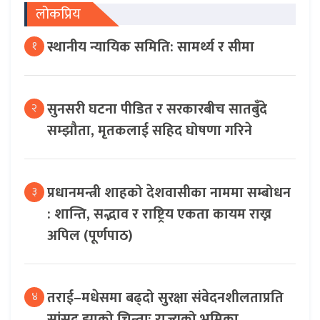
लोकप्रिय
स्थानीय न्यायिक समिति: सामर्थ्य र सीमा
१
सुनसरी घटना पीडित र सरकारबीच सातबुँदे
२
सम्झौता, मृतकलाई सहिद घोषणा गरिने
प्रधानमन्त्री शाहको देशवासीका नाममा सम्बोधन
३
: शान्ति, सद्भाव र राष्ट्रिय एकता कायम राख्न
अपिल (पूर्णपाठ)
तराई–मधेसमा बढ्दो सुरक्षा संवेदनशीलताप्रति
४
सांसद झाको चिन्ताः राज्यको भुमिका