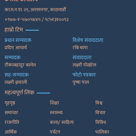
का.म.न.पा. २९, अनामनगर, काठमाडाैँ
+९७७-१-५७०५४४५ / ९८५१३१००९३
हाम्रो टिम
प्रधान सम्पादक
विशेष संवाददाता
प्रदिप आचार्य
रबि थापा
सम्पादक
संवाददाता
टीकाबहादुर बस्नेत
लक्ष्मी पोखरेल
सह-सम्पादक
फाेटाे पत्रकार
लक्ष्मी ज्ञवाली
पुष्षा पाल
महत्वपूर्ण लिंक
गृहपृष्ठ
शिक्षा
विश्व
समाचार
स्वास्थ्य
विचार
राजनीति
कला/ साहित्य
विविध
आर्थिक
पर्यटन
पालिका