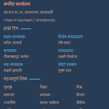
कर्पोरेट कार्यालय
का.म.न.पा. २९, अनामनगर, काठमाडाैँ
+९७७-१-५७०५४४५ / ९८५१३१००९३
हाम्रो टिम
प्रधान सम्पादक
विशेष संवाददाता
प्रदिप आचार्य
रबि थापा
सम्पादक
संवाददाता
टीकाबहादुर बस्नेत
लक्ष्मी पोखरेल
सह-सम्पादक
फाेटाे पत्रकार
लक्ष्मी ज्ञवाली
पुष्षा पाल
महत्वपूर्ण लिंक
गृहपृष्ठ
शिक्षा
विश्व
समाचार
स्वास्थ्य
विचार
राजनीति
कला/ साहित्य
विविध