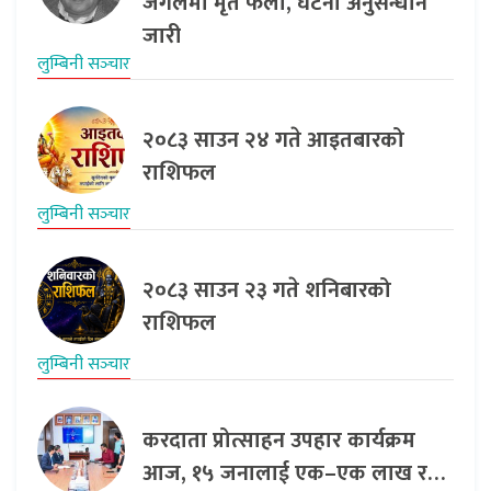
जंगलमा मृत फेला, घटना अनुसन्धान
जारी
लुम्बिनी सञ्‍चार
२०८३ साउन २४ गते आइतबारको
राशिफल
लुम्बिनी सञ्‍चार
२०८३ साउन २३ गते शनिबारको
राशिफल
लुम्बिनी सञ्‍चार
करदाता प्रोत्साहन उपहार कार्यक्रम
आज, १५ जनालाई एक–एक लाख र…