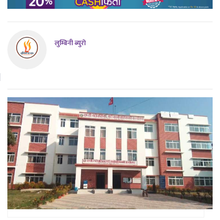
लुम्बिनी ब्युराे