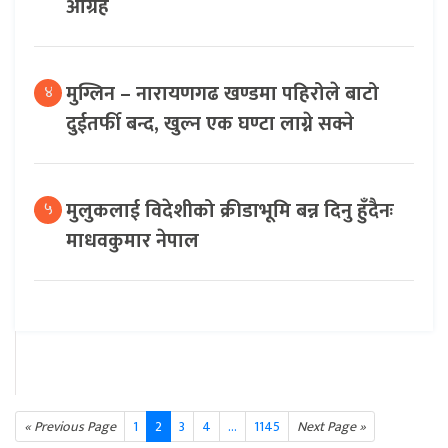
आग्रह
मुग्लिन – नारायणगढ खण्डमा पहिरोले बाटो
४
दुईतर्फी बन्द, खुल्न एक घण्टा लाग्ने सक्ने
मुलुकलाई विदेशीको क्रीडाभूमि बन्न दिनु हुँदैनः
५
माधवकुमार नेपाल
« Previous Page
1
2
3
4
...
1145
Next Page »