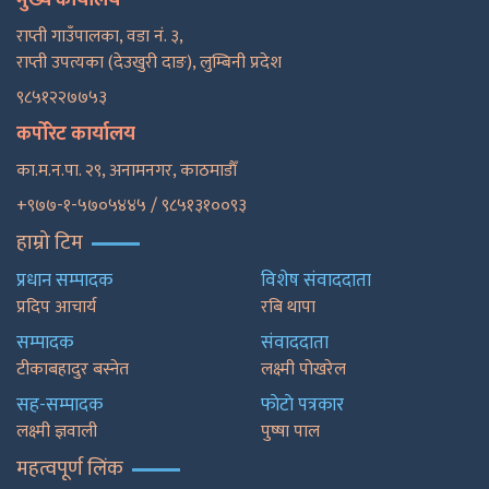
राप्ती गाउँपालका, वडा नं. ३,
राप्ती उपत्यका (देउखुरी दाङ), लुम्बिनी प्रदेश
९८५१२२७७५३
कर्पोरेट कार्यालय
का.म.न.पा. २९, अनामनगर, काठमाडाैँ
+९७७-१-५७०५४४५ / ९८५१३१००९३
हाम्रो टिम
प्रधान सम्पादक
विशेष संवाददाता
प्रदिप आचार्य
रबि थापा
सम्पादक
संवाददाता
टीकाबहादुर बस्नेत
लक्ष्मी पोखरेल
सह-सम्पादक
फाेटाे पत्रकार
लक्ष्मी ज्ञवाली
पुष्षा पाल
महत्वपूर्ण लिंक