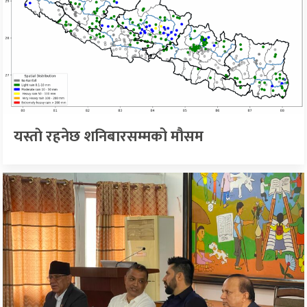
यस्ताे रहनेछ शनिबारसम्मको मौसम