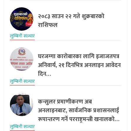
२०८३ साउन २२ गते शुक्रबारको
राशिफल
लुम्बिनी सञ्‍चार
घरजग्गा कारोबारका लागि इजाजतपत्र
अनिवार्य, २१ दिनभित्र अनलाइन आवेदन
दिन…
लुम्बिनी सञ्‍चार
कन्सुलर प्रमाणीकरण अब
अनलाइनबाट, सार्वजनिक प्रशासनलाई
रूपान्तरण गर्ने परराष्ट्रमन्त्री खनालको…
लुम्बिनी सञ्‍चार