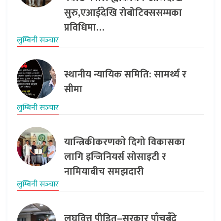
सुरु,एआईदेखि रोबोटिक्ससम्मका
प्रविधिमा…
लुम्बिनी सञ्‍चार
स्थानीय न्यायिक समिति: सामर्थ्य र
सीमा
लुम्बिनी सञ्‍चार
यान्त्रिकीकरणकाे दिगो विकासका
लागि इन्जिनियर्स सोसाइटी र
नामियाबीच समझदारी
लुम्बिनी सञ्‍चार
लघुवित्त पीडित–सरकार पाँचबुँदे