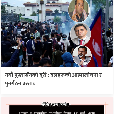
नयाँ पुस्तासँगको दूरी : दलहरूको आत्मालोचना र
पुनर्गठन प्रस्ताव