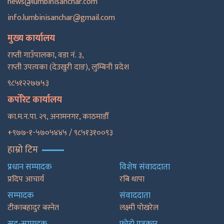
news@lumbinisanchar.com
info.lumbinisanchar@gmail.com
मुख्य कार्यालय
राप्ती गाउँपालका, वडा नं. ३,
राप्ती उपत्यका (देउखुरी दाङ), लुम्बिनी प्रदेश
९८५१२२७७५३
कर्पोरेट कार्यालय
का.म.न.पा. २९, अनामनगर, काठमाडाैँ
+९७७-१-५७०५४४५ / ९८५१३१००९३
हाम्रो टिम
प्रधान सम्पादक
विशेष संवाददाता
प्रदिप आचार्य
रबि थापा
सम्पादक
संवाददाता
टीकाबहादुर बस्नेत
लक्ष्मी पोखरेल