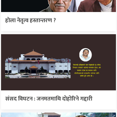
होला नेतृत्व हस्तान्तरण ?
संसद विघटन : जनमतमाथि दोहोरिने गद्दारी