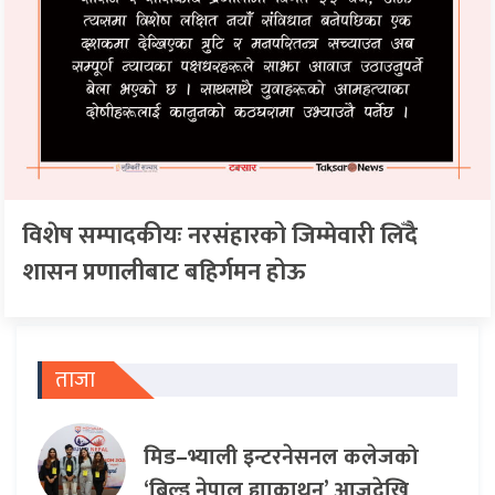
विशेष सम्पादकीयः नरसंहारको जिम्मेवारी लिँदै
शासन प्रणालीबाट बहिर्गमन होऊ
ताजा
मिड–भ्याली इन्टरनेसनल कलेजको
‘बिल्ड नेपाल ह्याकाथन’ आजदेखि